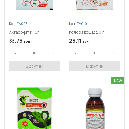
Код:
ЕА003
Код:
ЕА019
Актарофіт К 10г
Колорадоцид 20 г
33.76
26.11
грн
грн
Відсутній
Відсутній
NEW