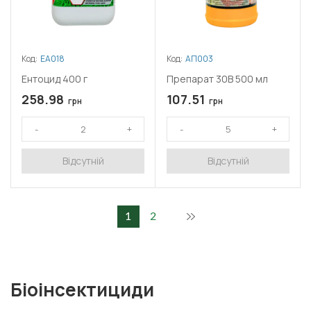
Код:
ЕА018
Код:
АП003
Ентоцид 400 г
Препарат 30В 500 мл
258.98
107.51
грн
грн
Відсутній
Відсутній
1
2
Біоінсектициди