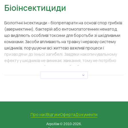
Біоінсектициди
Біологічні інсектициди
- біопрепарати на основі спор грибків
(авермектини), бактерій або ентомопатогенних нематод,
що виділяють особливі токсини для боротьби зі шкідливими
комахами. Засоби впливають на травну і нервову систему
шкідників, порушуючи всі життєво важливі процеси і
призводячи до їхньої загибелі. Завдяки накопичувальному
ефекту у шкідників не виникає звикання, тому не потрібно
щоразу шукати новий склад для обробки городу.
Призначення біоінсектицидів
Органічні інсектициди успішно застосовуються проти
дротянки, колорадського жука, капустяної совки, яблуневої
плодожерки, капустянки, павутинного кліща, різних видів
гусениць, американського білого метелика, лучного
Про нас
Відгуки
Оферта
Документи
метелика, вогнівки, плодової та яблуневої молі. Вони
призводять до загибелі комах протягом кількох днів, але в
АгроХім © 2010-2026.
землі та на рослинах можуть залишатися їхні личинки. Тому