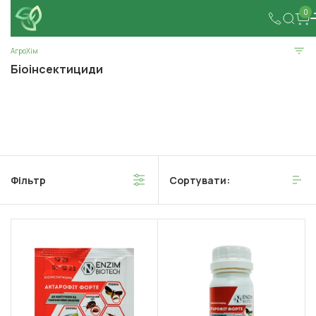
0
АгроХім
Біоінсектициди
Фільтр
Сортувати: