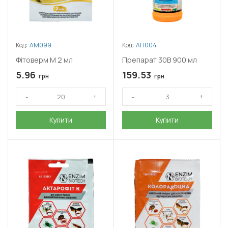
Код:
АМ099
Код:
АП004
Фітоверм М 2 мл
Препарат 30В 900 мл
5.96
159.53
грн
грн
Купити
Купити