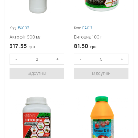
Код:
БФ003
Код:
ЕА017
Актофіт 900 мл
Ентоцид 100 г
317.55
81.50
грн
грн
Відсутній
Відсутній