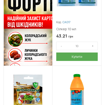
Код:
СА017
Сілкер 10 мл
43.21
грн
Купити