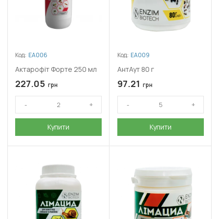
Код:
ЕА006
Код:
ЕА009
Актарофіт Форте 250 мл
АнтАут 80 г
227.05
97.21
грн
грн
Купити
Купити