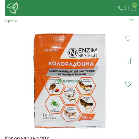
0
АгроХім
Колорадоцид 20 г