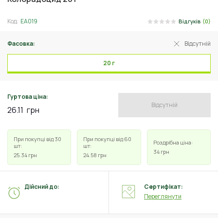
Код:
ЕА019
Відгуків
(0)
Фасовка:
Відсутній
20 г
Гуртова ціна:
Відсутній
26.11
грн
При покупці від 30
При покупці від 60
Роздрібна ціна:
шт:
шт:
34
грн
25.34
грн
24.58
грн
Дійсний до:
Сертифікат:
Переглянути