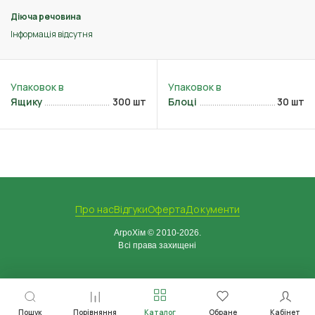
Діюча речовина
Інформація відсутня
Ящику
300 шт
Блоці
30 шт
Про нас
Відгуки
Оферта
Документи
АгроХім © 2010-2026.
Всі права захищені
Пошук
Порівняння
Каталог
Обране
Кабінет