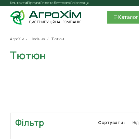
Контакти
Відгуки
Оплата
Доставка
Співпраця
Каталог
АгроХім
Насіння
Тютюн
Тютюн
Фільтр
Сортувати:
Ві