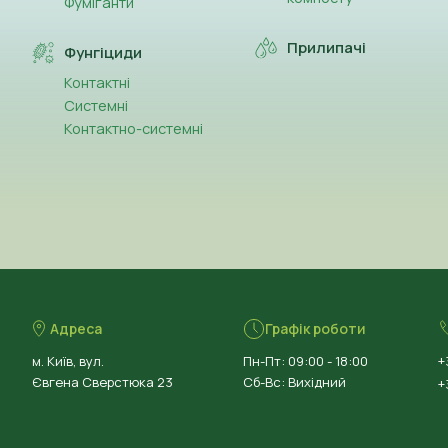
Фуміганти
Прилипачі
Фунгіциди
Контактні
Системні
Контактно-системні
Адреса
Графік роботи
м. Київ, вул.
Пн-Пт: 09:00 - 18:00
+
Євгена Сверстюка 23
Сб-Вс: Вихідний
+