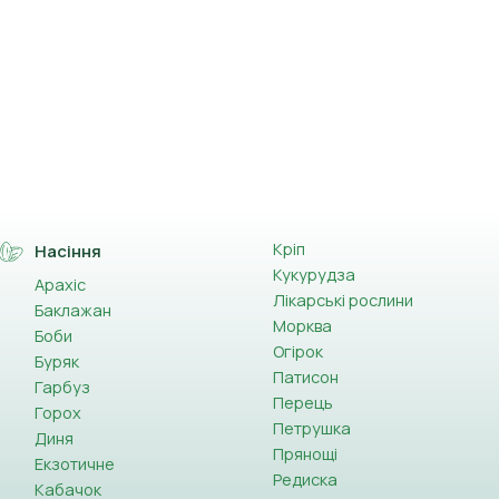
Кріп
Насіння
Кукурудза
Арахіс
Лікарські рослини
Баклажан
Морква
Боби
Огірок
Буряк
Патисон
Гарбуз
Перець
Горох
Петрушка
Диня
Прянощі
Екзотичне
Редиска
Кабачок