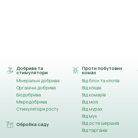
Добрива та
Проти побутових
стимулятори
комах
Мінеральні добрива
Від блох та клопів
Органічні добрива
Від кліщів
Біодобрива
Від комарів
Мікродобрива
Від молі
Стимулятори росту
Від мурах
Від мух
Від ос та шершнів
Обробка саду
Від тарганів