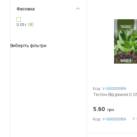
Фасовка
(8)
0.05 г
Виберіть фільтри
Код:
У-0000008919
Тютюн Вірджинія 0,05
5.60
грн
Код:
У-0000008919