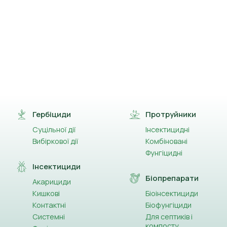
Гербіциди
Протруйники
Суцільної дії
Інсектицидні
Вибіркової дії
Комбіновані
Фунгіцидні
Інсектициди
Біопрепарати
Акарициди
Кишкові
Біоінсектициди
Контактні
Біофунгіциди
Системні
Для септиків і
компосту