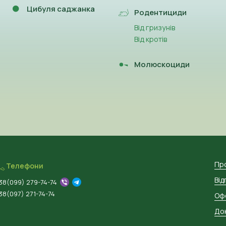
Цибуля саджанка
Родентициди
Від гризунів
Від кротів
Молюскоциди
Пр
Телефони
Від
38(099) 279-74-74
38(097) 271-74-74
Оф
Док