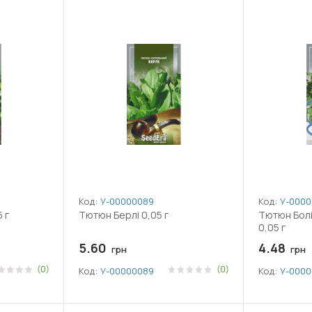
Код:
У-0000008918
Код:
У-0000
 г
Тютюн Берлі 0,05 г
Тютюн Болі
0,05 г
5.60
4.48
грн
грн
(0)
(0)
Код:
У-0000008918
Код:
У-0000