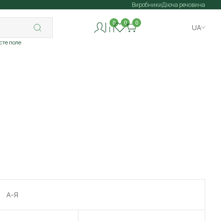
Виробники
Діюча речовина
0
0
0
UA
исте поле
А-Я