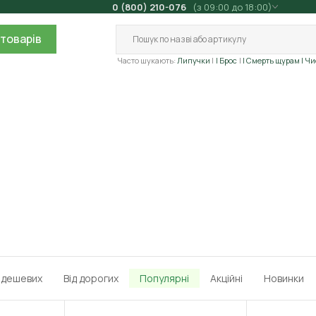
0 (800) 210-076
(з 09:00 до 18:00)
товарів
Часто шукають:
Липучки
| Брос
| Смерть щурам
| Ч
д дешевих
Від дорогих
Популярні
Акційні
Новинки