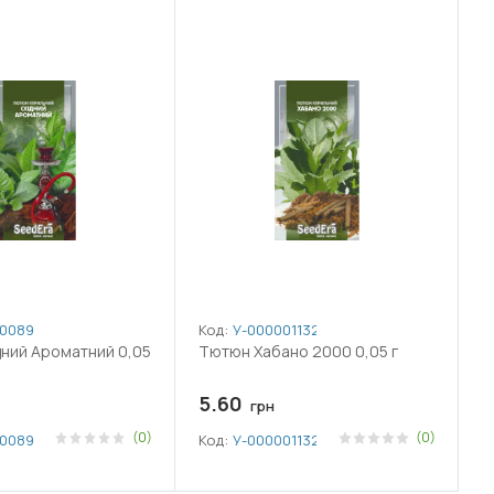
008921
Код:
У-0000011326
ний Ароматний 0,05
Тютюн Хабано 2000 0,05 г
5.60
грн
(0)
(0)
008921
Код:
У-0000011326