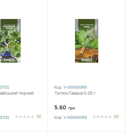
011328
Код:
У-0000008920
війський Чорний
Тютюн Гавана 0,05 г
5.60
грн
(0)
(0)
011328
Код:
У-0000008920