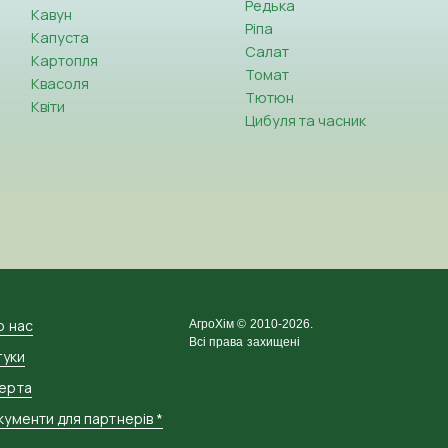
Редька
Кавун
Ріпа
Капуста
Салат
Картопля
Томат
Квасоля
Тютюн
Квіти
Цибуля та часник
о нас
АгроХім © 2010-2026.
Всі права захищені
гуки
ерта
ументи для партнерів *