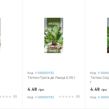
Код:
У-0000011325
Код:
У-0000
Тютюн Пунта де Ланца 0,05 г
Тютюн Схід
г
4.48
4.48
грн
грн
(0)
(0)
Код:
У-0000011325
Код:
У-0000