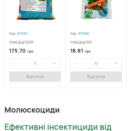
Код:
АТ065
Код:
АТ066
УлиЦид 500г
УлиЦид 50г
175.70
18.81
грн
грн
Відсутній
Відсутній
Молюскоциди
Ефективні інсектициди від