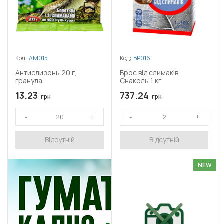
Код:
АМ015
Код:
БР016
Антислизень 20 г,
Брос від слимаків.
гранула
Снаколь 1 кг
13.23
737.24
грн
грн
Відсутній
Відсутній
NEW