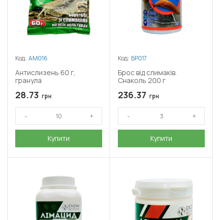
Код:
АМ016
Код:
БР017
Антислизень 60 г,
Брос від слимаків.
гранула
Снаколь 200 г
28.73
236.37
грн
грн
Купити
Купити