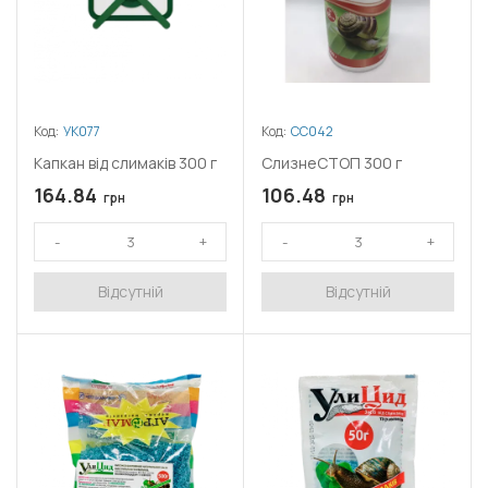
Код:
УК077
Код:
СС042
Капкан від слимаків 300 г
СлизнеСТОП 300 г
164.84
106.48
грн
грн
Відсутній
Відсутній