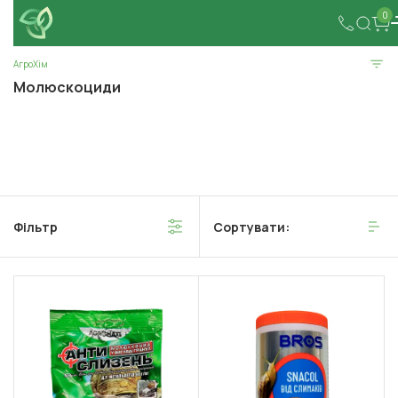
0
АгроХім
Молюскоциди
Фільтр
Сортувати: