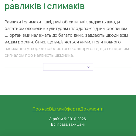
равликів і слимаків
Равлики і слимаки - шкідливі об'єкти, які завдають шкоди
багатьом овочевим культурам і плодово-ягідним рослинам.
Ці організми належать до багатоїдних, завдають шкоди всім
видам рослин. Слиз, що виділяється ними, після повного
висихання утворює сріблястого кольору слід, що і є першим
сигналом про наявність шкідника.
Відмінність видів молюсків:
- Слизень - належить до ряду черевоногих молюсків.
Розвивається і росте досить швидко (за сприятливих умов
навколишнього середовища доросла особина може
дозрівати за кілька місяців). На садових територіях
найчастіше мешкають польовий і сітчастий слимак. Через
відсутність раковини слимаки можуть жити в ґрунті, де вони і
харчуються картоплею, морквою, буряком, знищуючи
Про нас
Відгуки
Оферта
Документи
майбутній урожай. Слимаки, які потрапляють у сховища,
АгроХім © 2010-2026.
псують овочі своїм слизом, що призводить до їх загнивання.
Всі права захищені
- Равлик - представник класу безхребетних, на відміну від
слимака має тверду оболонку. Найпоширенішим видом