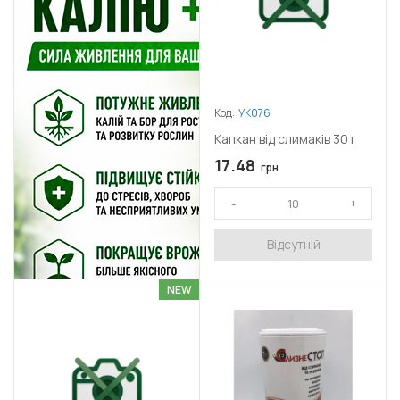
Код:
УК076
Капкан від слимаків 30 г
17.48
грн
Відсутній
NEW