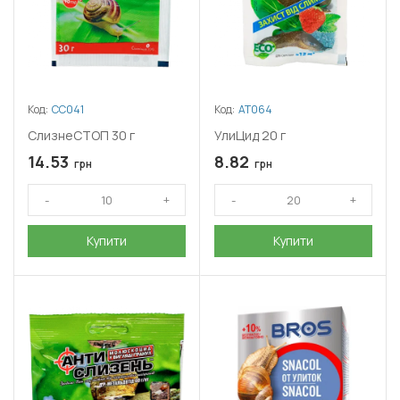
Код:
СС041
Код:
АТ064
СлизнеСТОП 30 г
УлиЦид 20 г
14.53
8.82
грн
грн
Купити
Купити