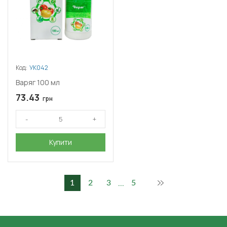
Код:
УК042
Варяг 100 мл
73.43
грн
Купити
...
1
2
3
5