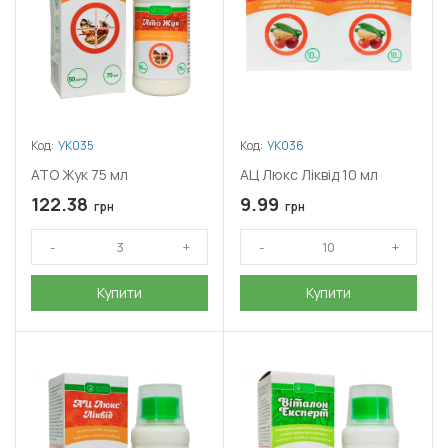
Код:
УК035
Код:
УК036
АТО Жук 75 мл
АЦ Люкс Ліквід 10 мл
122.38
9.99
грн
грн
Купити
Купити