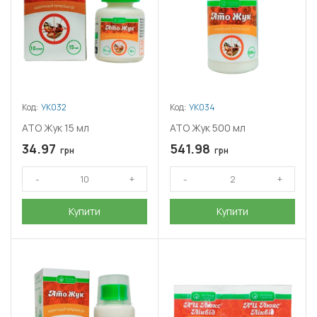
Код:
УК032
Код:
УК034
АТО Жук 15 мл
АТО Жук 500 мл
34.97
541.98
грн
грн
Купити
Купити