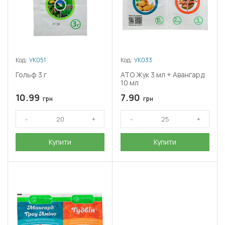
Код:
УК051
Код:
УК033
Гольф 3 г
АТО Жук 3 мл + Авангард
10 мл
10.99
7.90
грн
грн
Купити
Купити