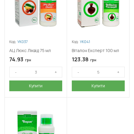
Код:
УК037
Код:
УК041
АЦ Люкс Ліквід 75 мл
Віталон Експерт 100 мл
74.93
123.38
грн
грн
Купити
Купити