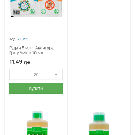
Код:
УК055
Гудвін 5 мл + Авангард
Гроу Аміно 10 мл
11.49
грн
Купити