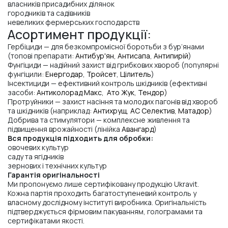
власників присадибних ділянок
городників та садівників
невеликих фермерських господарств
Асортимент продукції:
Гербіциди — для безкомпромісної боротьби з бур’янами
(топові препарати:
Антибур'ян
,
Антисапа
,
Антипирій
)
Фунгіциди — надійний захист від грибкових хвороб (популярні
фунгіцили:
Енергодар
,
Тройсет
,
Цілитель
)
Інсектициди — ефективний контроль шкідників (ефективні
засоби:
Антиколорад Макс
,
Ато Жук
,
Тендор
)
Протруйники — захист насіння та молодих пагонів від хвороб
та шкідників (наприклад:
Антихрущ
,
АС Селектив
,
Матадор
)
Добрива та стимулятори — комплексне живлення та
підвищення врожайності (лінійка
Авангард
)
Вся продукція підходить для обробки:
овочевих культур
саду та ягідників
зернових і технічних культур
Гарантія оригінальності
Ми пропонуємо лише сертифіковану продукцію Ukravit.
Кожна партія проходить багатоступеневий контроль у
власному дослідному інституті виробника. Оригінальність
підтверджується фірмовим пакуванням, голограмами та
сертифікатами якості.