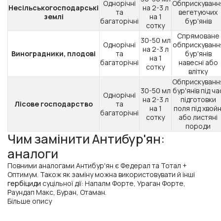
Однорічні
Обприскуванн
Несільськогосподарські
на 2-3 л
та
вегетуючих
землі
на 1
багаторічні
бур'янів
сотку
Спрямоване
30-50 мл
Однорічні
обприскуванн
на 2-3 л
Виноградники, плодові
та
бур'янів
на 1
багаторічні
навесні або
сотку
влітку
Обприскуванн
30-50 мл
бур'янів під ча
Однорічні
на 2-3 л
підготовки
Лісове господарство
та
на 1
поля під хвойн
багаторічні
сотку
або листяні
породи
Чим замінити Антибур'ян:
аналоги
Повними аналогами Антибур'ян є Федерал та Тотал +
Оптимум. Також як заміну можна використовувати й інші
гербіциди
суцільної дії: Напалм Форте, Ураган Форте,
Раундап Макс, Буран, Отаман.
Більше опису