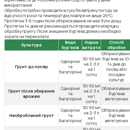
використання.
Обробку потрібно проводити в суху безвітряну погоду за
відсутності роси та температури повітря не вище 25°С.
Протягом 3-6 годин після обприскування не має бути дощу.
Протягом 14 днів не рекомендується проводити міжрядну
обробку ґрунту. Після знищення бур'янів ділянку необхідно
зорати чи перекопати.
Види
Норма
Спосіб
Культура
бур'янів
витрати
обробки
Обприскуванн
30-50 мл
бур'янів за 10
Однорічні
на 2-3 л
14 днів до
Грунт до посіву
та
на 1
посіву або
багаторічні
сотку
посадки
культур
30-50 мл
Однорічні
Обприскуванн
Грунт після збирання
на 2-3 л
та
бур'янів
врожаю
на 1
багаторічні
вегетуючих
сотку
30-50 мл
Однорічні
Обприскуванн
на 2-3 л
Необроблений грунт
та
бур'янів
на 1
багаторічні
вегетуючих
сотку
30-50 мл