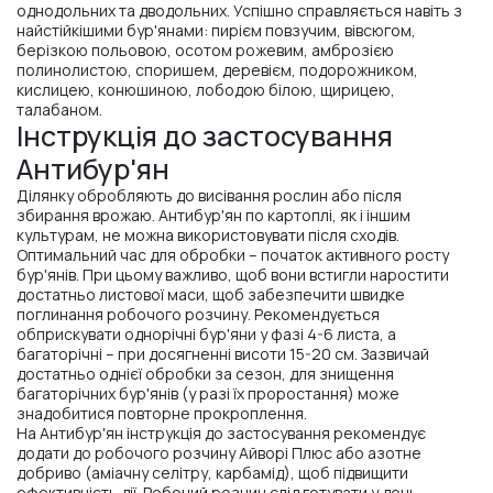
однодольних та дводольних. Успішно справляється навіть з
найстійкішими бур'янами: пирієм повзучим, вівсюгом,
берізкою польовою, осотом рожевим, амброзією
полинолистою, споришем, деревієм, подорожником,
кислицею, конюшиною, лободою білою, щирицею,
талабаном.
Інструкція до застосування
Антибур'ян
Ділянку обробляють до висівання рослин або після
збирання врожаю. Антибур'ян по картоплі, як і іншим
культурам, не можна використовувати після сходів.
Оптимальний час для обробки – початок активного росту
бур'янів. При цьому важливо, щоб вони встигли наростити
достатньо листової маси, щоб забезпечити швидке
поглинання робочого розчину. Рекомендується
обприскувати однорічні бур'яни у фазі 4-6 листа, а
багаторічні – при досягненні висоти 15-20 см. Зазвичай
достатньо однієї обробки за сезон, для знищення
багаторічних бур'янів (у разі їх проростання) може
знадобитися повторне прокроплення.
На Антибур'ян інструкція до застосування рекомендує
додати до робочого розчину Айворі Плюс або азотне
добриво (аміачну селітру, карбамід), щоб підвищити
ефективність дії. Робочий розчин слід готувати у день