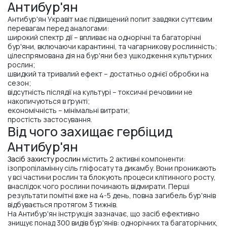
Антибур'ян
Антибур'ян Укравіт має підвищений попит завдяки суттєвим
перевагам перед аналогами:
широкий спектр дії – впливає на однорічні та багаторічні
бур'яни, включаючи карантинні, та чагарникову рослинність;
цілеспрямована дія на бур'яни без ушкодження культурних
рослин;
швидкий та тривалий ефект – достатньо однієї обробки на
сезон;
відсутність післядії на культурі – токсичні речовини не
накопичуються в ґрунті;
економічність – мінімальні витрати;
простість застосування.
Від чого захищає гербіцид
Антибур'ян
Засіб захисту рослин
містить 2 активні компоненти:
ізопропіламінну сіль гліфосату та дикамбу. Вони проникають
у всі частини рослин та блокують процеси клітинного росту,
внаслідок чого рослини починають відмирати. Перші
результати помітні вже на 4-5 день, повна загибель бур'янів
відбувається протягом 3 тижнів.
На Антибур'ян інструкція зазначає, що засіб ефективно
знищує понад 300 видів бур'янів: однорічних та багаторічних,