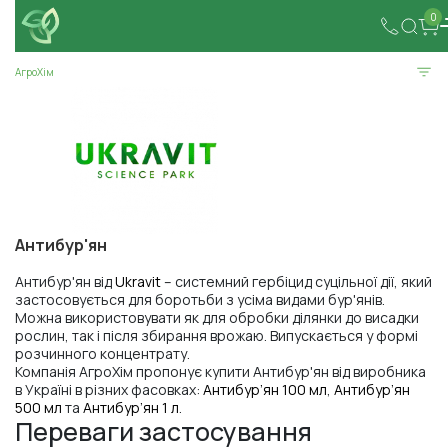
0
АгроХім
Антибур'ян
Антибур'ян від
Ukravit
– системний гербіцид суцільної дії, який
застосовується для боротьби з усіма видами бур'янів.
Можна використовувати як для обробки ділянки до висадки
рослин, так і після збирання врожаю. Випускається у формі
розчинного концентрату.
Компанія АгроХім пропонує купити Антибур'ян від виробника
в Україні в різних фасовках:
Антибур’ян 100 мл
,
Антибур’ян
500 мл
та
Антибур’ян 1 л
.
Переваги застосування