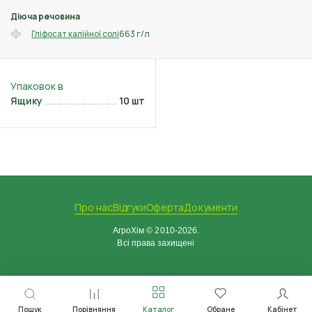
Діюча речовина
663 г/л
Гліфосат калійної солі
Ящику
10 шт
Про нас
Відгуки
Оферта
Документи
АгроХім © 2010-2026.
Всі права захищені
Пошук
Порівняння
Каталог
Обране
Кабінет