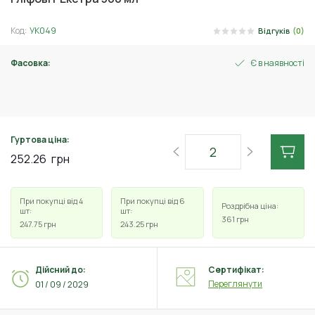
Код:
УК049
Відгуків
(0)
Фасовка:
Є в наявності
100 мл
Гуртова ціна:
252.26
грн
При покупці від 4
При покупці від 6
Роздрібна ціна:
шт:
шт:
361
грн
247.75
грн
243.25
грн
Дійсний до:
Сертифікат:
Переглянути
01 / 09 / 2029