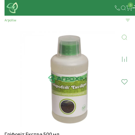
0
АгроХім
Гліфовіт Екстра 500 мл