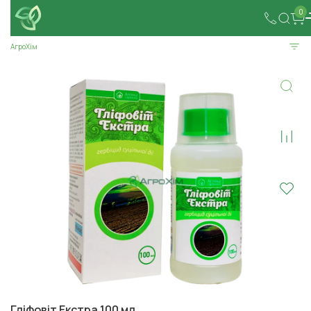
0
АгроХім
Гліфовіт Екстра 100 мл