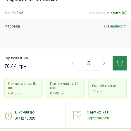
Код:
УК048
Відгуків
(0)
Фасовка:
Є в наявності
100 мл
Гуртова ціна:
70.44
грн
При покупці від 15
При покупці від 30
Роздрібна ціна:
шт:
шт:
101
грн
69.18
грн
67.92
грн
Дійсний до:
Сертифікат:
Переглянути
01 / 12 / 2028