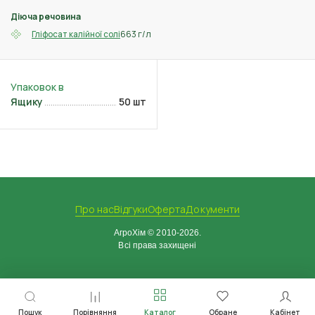
Діюча речовина
663 г/л
Гліфосат калійної солі
Ящику
50 шт
Про нас
Відгуки
Оферта
Документи
АгроХім © 2010-2026.
Всі права захищені
Пошук
Порівняння
Каталог
Обране
Кабінет