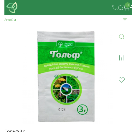
0
АгроХім
Гольф 3 г