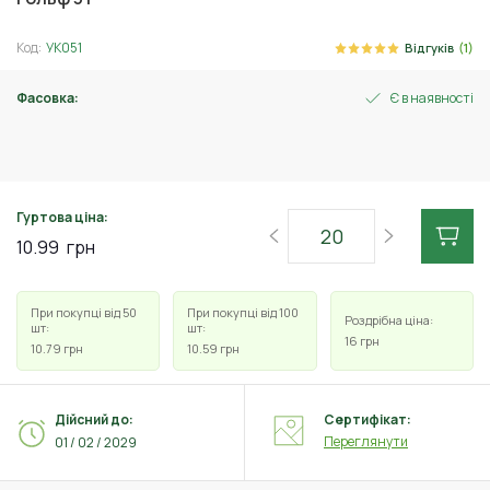
Код:
УК051
Відгуків
(1)
Фасовка:
Є в наявності
3 г
Гуртова ціна:
10.99
грн
При покупці від 50
При покупці від 100
Роздрібна ціна:
шт:
шт:
16
грн
10.79
грн
10.59
грн
Дійсний до:
Сертифікат:
Переглянути
01 / 02 / 2029