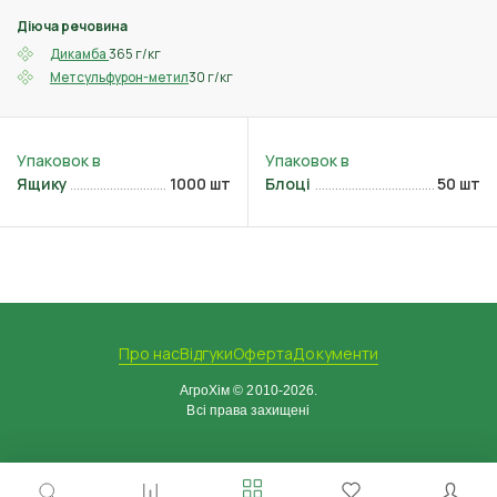
Діюча речовина
365 г/кг
Дикамба
30 г/кг
Метсульфурон-метил
Ящику
1000 шт
Блоці
50 шт
Про нас
Відгуки
Оферта
Документи
АгроХім © 2010-2026.
Всі права захищені