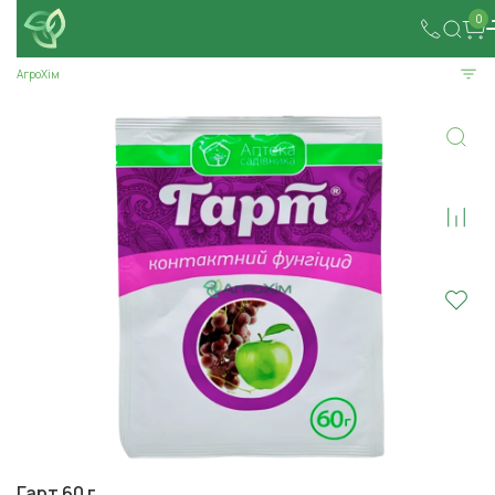
0
АгроХім
Гарт 60 г