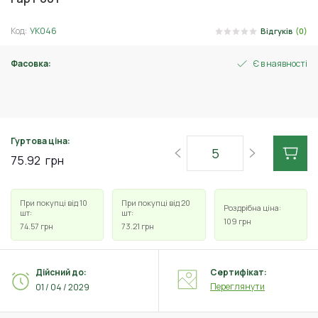
Код:
УК046
Відгуків
(0)
Фасовка:
Є в наявності
30 г
Гуртова ціна:
75.92
грн
При покупці від 10
При покупці від 20
Роздрібна ціна:
шт:
шт:
109
грн
74.57
грн
73.21
грн
Дійсний до:
Сертифікат:
Переглянути
01 / 04 / 2029