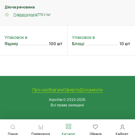
Діюча речовина
770 г/кг
Гідроксид міді
Ящику
100 шт
Блоці
10 шт
Про нас
Відгуки
Оферта
Документи
АгроХім © 2010-2026.
Всі права захищені
Пошук
Порівняння
Каталог
Обране
Кабінет