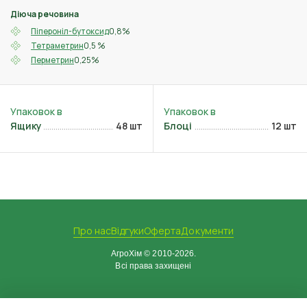
Діюча речовина
0,8%
Піпероніл-бутоксид
0,5 %
Тетраметрин
0,25%
Перметрин
Ящику
48 шт
Блоці
12 шт
Про нас
Відгуки
Оферта
Документи
АгроХім © 2010-2026.
Всі права захищені