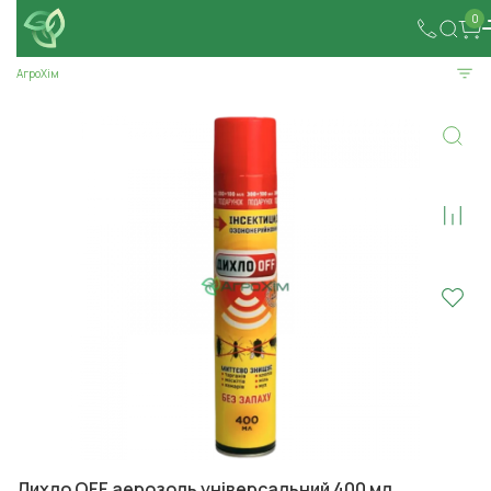
0
АгроХім
Дихло OFF аерозоль універсальний 400 мл