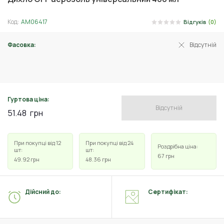
Код:
АМ06417
Відгуків
(0)
Фасовка:
Відсутній
330 мл
Гуртова ціна:
Відсутній
51.48
грн
При покупці від 12
При покупці від 24
Роздрібна ціна:
шт:
шт:
67
грн
49.92
грн
48.36
грн
Дійсний до:
Сертифікат: