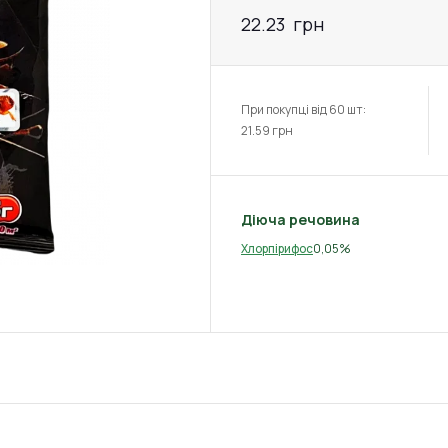
22.23
грн
При покупці від 60 шт:
21.59
грн
Діюча речовина
0,05%
Хлорпірифос