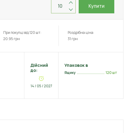
Купити
При покупці від 120 шт:
Роздрібна ціна:
20.95
грн
31
грн
Дійсний
Упаковок в
до:
Ящику
120 шт
14 / 05 / 2027