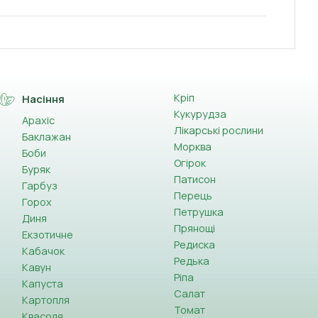
Кріп
Насіння
Кукурудза
Арахіс
Лікарські рослини
Баклажан
Морква
Боби
Огірок
Буряк
Патисон
Гарбуз
Перець
Горох
Петрушка
Диня
Прянощі
Екзотичне
Редиска
Кабачок
Редька
Кавун
Ріпа
Капуста
Салат
Картопля
Томат
Квасоля