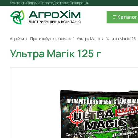
Контакти
Відгуки
Оплата
Доставка
Співпраця
Каталог
АгроХім
Проти побутових комах
Ультра Магік
Ультра Магік 125 
Ультра Магік 125 г