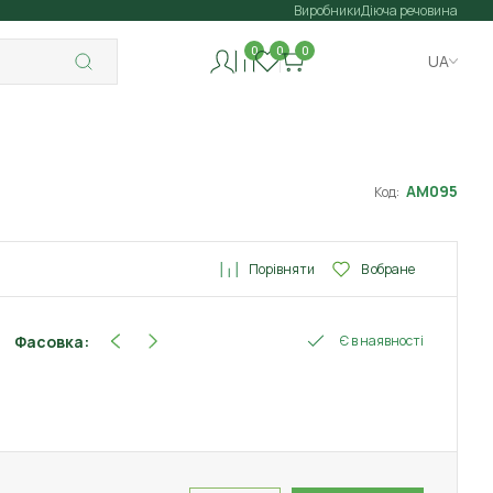
Виробники
Діюча речовина
0
0
0
UA
АМ095
Код:
Порівняти
В обране
Фасовка:
Є в наявності
6 шт