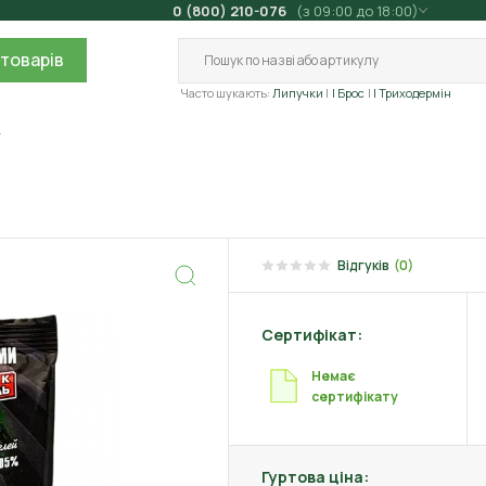
0 (800) 210-076
(з 09:00 до 18:00)
товарів
Часто шукають:
Липучки
| Брос
| Триходермін
г
Відгуків
(0)
Сертифікат:
Немає
сертифікату
Гуртова ціна: