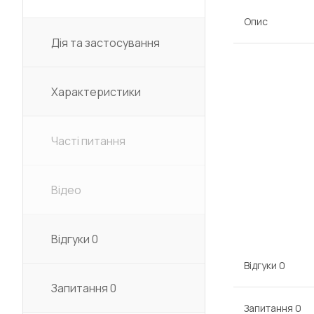
Опис
Дія та застосування
Характеристики
Часті питання
Відео
Відгуки
0
Відгуки
0
Запитання
0
Запитання
0