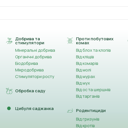
Добрива та
Проти побутових
стимулятори
комах
Мінеральні добрива
Від блох та клопів
Органічні добрива
Від кліщів
Біодобрива
Від комарів
Мікродобрива
Від молі
Стимулятори росту
Від мурах
Від мух
Від ос та шершнів
Обробка саду
Від тарганів
Цибуля саджанка
Родентициди
Від гризунів
Від кротів