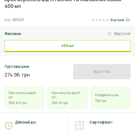
400 мл
Код:
БР003
Відгуків
(0)
Фасовка:
Відсутній
400 мл
Гуртова ціна:
Відсутній
274.96
грн
При покупці від 6
При покупці від 12
Роздрібна ціна:
шт:
шт:
352
грн
266.69
грн
258.43
грн
Дійсний до:
Сертифікат: