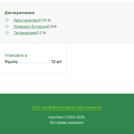
Діюча речовина
0,05 %
Дельтаметрин
0,6%
Піпероніл-бутоксид
0,2 %
Тетраметрин
Ящику
12 шт
Про нас
Відгуки
Оферта
Документи
АгроХім © 2010-2026.
Всі права захищені