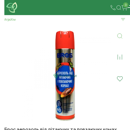
0
АгроХім
Брос аерозоль від літаючих та повзаючих комах