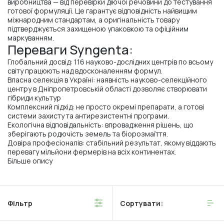
виробництва — від перевірки діючої речовини до тестування
готової формуляції. Це гарантує відповідність найвищим
міжнародним стандартам, а оригінальність товару
підтверджується захищеною упаковкою та офіційним
маркуванням.
Переваги Syngenta:
Глобальний досвід: 116 науково-дослідних центрів по всьому
світу працюють над вдосконаленням формул.
Власна селекція в Україні: наявність науково-селекційного
центру в Дніпропетровській області дозволяє створювати
гібриди культур
Комплексний підхід: не просто окремі препарати, а готові
системи захисту та антирезистентні програми.
Екологічна відповідальність: впровадження рішень, що
зберігають родючість земель та біорозмаїття.
Довіра професіоналів: стабільний результат, якому віддають
перевагу мільйони фермерів на всіх континентах.
Більше опису
Фільтр
Сортувати: