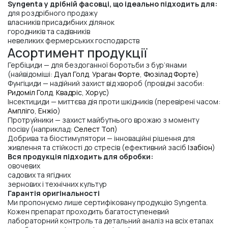
Syngenta у дрібній фасовці, що ідеально підходить для:
для роздрібного продажу
власників присадибних ділянок
городників та садівників
невеликих фермерських господарств
Асортимент продукції
Гербіциди — для бездоганної боротьби з бур’янами
(найвідоміші:
Дуал Голд
,
Ураган Форте
,
Фюзілад Форте
)
Фунгіциди — надійний захист від хвороб (провідні засоби:
Ридоміл Голд
,
Квадріс
,
Хорус
)
Інсектициди — миттєва дія проти шкідників (перевірені часом:
Ампліго
,
Енжіо
)
Протруйники — захист майбутнього врожаю з моменту
посіву (наприклад:
Селест Топ
)
Добрива та біостимулятори — інноваційні рішення для
живлення та стійкості до стресів (ефективний засіб
Ізабіон
)
Вся продукція підходить для обробки:
овочевих
садових та ягідних
зернових і технічних культур
Гарантія оригінальності
Ми пропонуємо лише сертифіковану продукцію Syngenta.
Кожен препарат проходить багатоступеневий
лабораторний контроль та детальний аналіз на всіх етапах