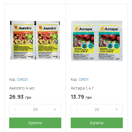
Код:
СИ021
Код:
СИ011
Ампліго 4 мл
Актара 1,4 г
26.93
13.79
грн
грн
Купити
Купити