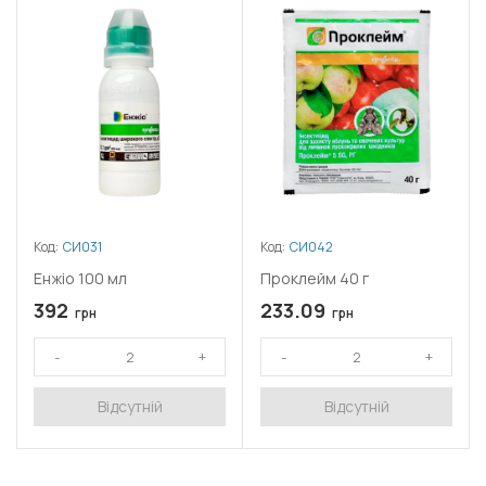
Код:
СИ031
Код:
СИ042
Енжіо 100 мл
Проклейм 40 г
392
233.09
грн
грн
Відсутній
Відсутній