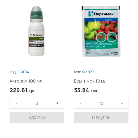
Код:
СИ014
Код:
СИ023
Актеллік 100 мл
Вертимек 10 мл
229.81
53.84
грн
грн
Відсутній
Відсутній