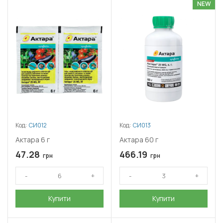
NEW
Код:
СИ012
Код:
СИ013
Актара 6 г
Актара 60 г
47.28
466.19
грн
грн
Купити
Купити