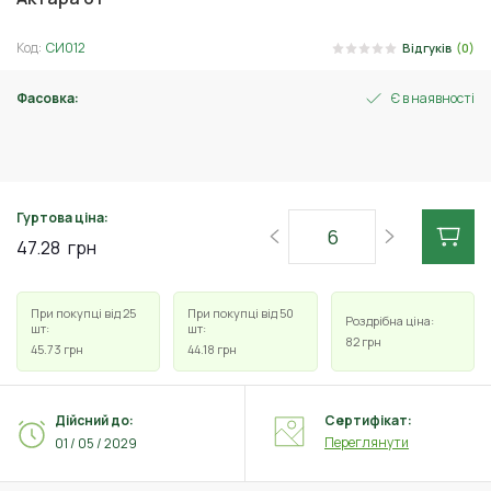
Код:
СИ012
Відгуків
(0)
Фасовка:
Є в наявності
1.4 г
Гуртова ціна:
47.28
грн
При покупці від 25
При покупці від 50
Роздрібна ціна:
шт:
шт:
82
грн
45.73
грн
44.18
грн
Дійсний до:
Сертифікат:
Переглянути
01 / 05 / 2029