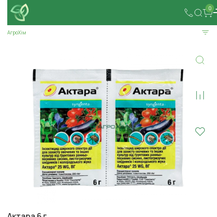
0
АгроХім
Актара 6 г