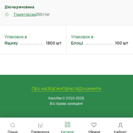
Діюча речовина
250 г/кг
Тіаметоксам
Ящику
1800 шт
Блоці
100 шт
Про нас
Відгуки
Оферта
Документи
АгроХім © 2010-2026.
Всі права захищені
Пошук
Порівняння
Каталог
Обране
Кабінет