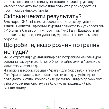
чинить негативного впливу на тварин, комах і ґрунтову
мікрофлору. Активна речовина повністю розкладається
протягом декількох тижнів.
Скільки чекати результату?
Вже через 3-5 днів листя рослин починає скручуватися,
в’янути і жовтіти. Однорічні бур’яни повністю гинуть протягом
7-10 днів, а багаторічні – протягом 14-21 дня. Швидкість дії
залежить від погодних умов, виду рослин і їх віку на момент
обробки.
Що робити, якщо розчин потрапив
не туди?
Якщо отрута від бур’янів випадково потрапила на культурні
рослини, шкіру чи в очі, потрібно негайно змити її великою
кількістю чистої води.
Чи можна використовувати Ураган для боротьби з пирієм?
Так, Ураган можна використовувати як отруту від пирію
повзучого. Активні компоненти розчину швидко проникають
у його кореневу систему та блокують подальший ріст.
Більше опису
Фільтр
Сортувати: