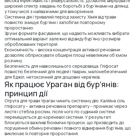
Висока ефективність і універсальність. Дозволяє вирішувати
широкий спектр завдань по боротьбі з бур’янами на ділянці,
у тому числі з найважчими для викорінення.
Системна дія і тривалий період захисту. Хімія від трави
повністю знищує бур’яни і запобігає повторному
проростанню.
Зручні формати фасування, що надають можливість вибрати
оптимальний варіант залежно від виду бур’яну і розмірів
оброблюваних територій.
Економічність – висока концентрація активної речовини
дозволяє обприскувати обширні площі невеликим об’ємом
розчину.
Безпечність для навколишнього середовища. Гліфосат
повністю безпечний для людей і тварин, малонебезпечний
для бджіл, нетоксичний для дощових черв’яків.
Як працює Ураган від бур’янів:
принцип дії
Отрута для трави Ураган чинить системну дію. Калійна сіль
гліфосату – активна речовина препарату – проникає через
листя і стебла рослин, після чого по судинній системі
переміщується до кореневої системи. У результаті
блокуються важливі біохімічні процеси, що призводить до
порушення обміну речовин і повного відмирання бур’янів, що
виключає їх повторне проростання.