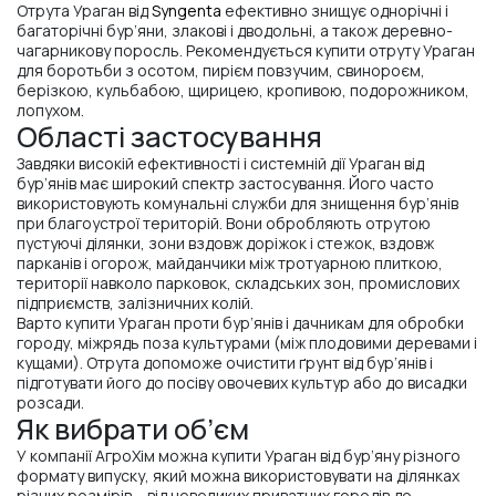
Отрута Ураган від
Syngenta
ефективно знищує однорічні і
багаторічні бур’яни, злакові і дводольні, а також деревно-
чагарникову поросль. Рекомендується купити отруту Ураган
для боротьби з осотом, пирієм повзучим, свинороєм,
берізкою, кульбабою, щирицею, кропивою, подорожником,
лопухом.
Області застосування
Завдяки високій ефективності і системній дії Ураган від
бур’янів має широкий спектр застосування. Його часто
використовують комунальні служби для знищення бур’янів
при благоустрої територій. Вони обробляють отрутою
пустуючі ділянки, зони вздовж доріжок і стежок, вздовж
парканів і огорож, майданчики між тротуарною плиткою,
території навколо парковок, складських зон, промислових
підприємств, залізничних колій.
Варто купити Ураган проти бур’янів і дачникам для обробки
городу, міжрядь поза культурами (між плодовими деревами і
кущами). Отрута допоможе очистити ґрунт від бур’янів і
підготувати його до посіву овочевих культур або до висадки
розсади.
Як вибрати об’єм
У компанії АгроХім можна купити Ураган від бур’яну різного
формату випуску, який можна використовувати на ділянках
різних розмірів – від невеликих приватних городів до