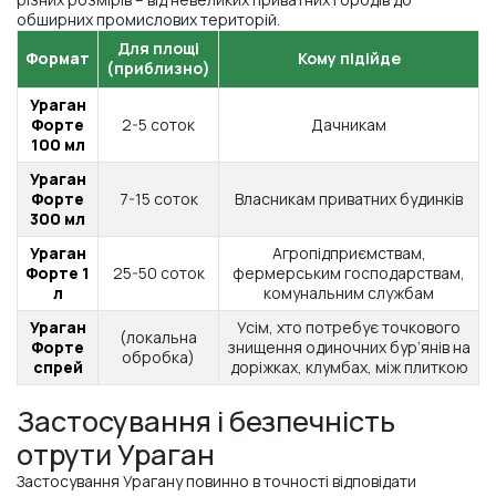
обширних промислових територій.
Для площі
Формат
Кому підійде
(приблизно)
Ураган
Форте
2-5 соток
Дачникам
100 мл
Ураган
Форте
7-15 соток
Власникам приватних будинків
300 мл
Ураган
Агропідприємствам,
Форте 1
25-50 соток
фермерським господарствам,
л
комунальним службам
Ураган
Усім, хто потребує точкового
(локальна
Форте
знищення одиночних бур’янів на
обробка)
спрей
доріжках, клумбах, між плиткою
Застосування і безпечність отрути Ураган
Застосування і безпечність
отрути Ураган
Застосування Урагану повинно в точності відповідати