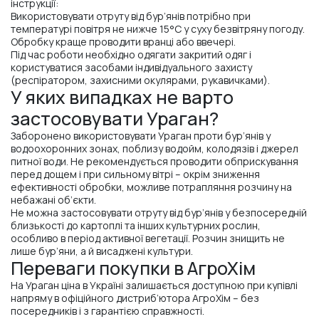
інструкції:
Використовувати отруту від бур’янів потрібно при
температурі повітря не нижче 15°C у суху безвітряну погоду.
Обробку краще проводити вранці або ввечері.
Під час роботи необхідно одягати закритий одяг і
користуватися засобами індивідуального захисту
(респіратором, захисними окулярами, рукавичками).
У яких випадках не варто
застосовувати Ураган?
Заборонено використовувати Ураган проти бур’янів у
водоохоронних зонах, поблизу водойм, колодязів і джерел
питної води. Не рекомендується проводити обприскування
перед дощем і при сильному вітрі – окрім зниження
ефективності обробки, можливе потрапляння розчину на
небажані об’єкти.
Не можна застосовувати отруту від бур’янів у безпосередній
близькості до картоплі та інших культурних рослин,
особливо в період активної вегетації. Розчин знищить не
лише бур’яни, а й висаджені культури.
Переваги покупки в АгроХім
На Ураган ціна в Україні залишається доступною при купівлі
напряму в офіційного дистриб’ютора АгроХім – без
посередників і з гарантією справжності.