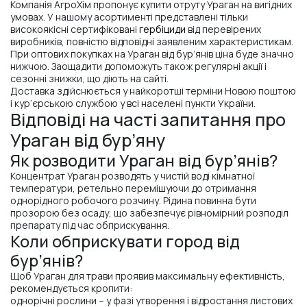
Компанія АгроХім пропонує купити отруту Ураган на вигідних
умовах. У нашому асортименті представлені тільки
високоякісні сертифіковані
гербіциди
від перевірених
виробників, повністю відповідні заявленим характеристикам.
При оптових покупках на Ураган від бур’янів ціна буде значно
нижчою. Заощадити допоможуть також регулярні акції і
сезонні знижки, що діють на сайті.
Доставка здійснюється у найкоротші терміни Новою поштою
і кур’єрською службою у всі населені пункти України.
Відповіді на часті запитання про
Ураган від бур’яну
Як розводити Ураган від бур’янів?
Концентрат Ураган розводять у чистій воді кімнатної
температури, ретельно перемішуючи до отримання
однорідного робочого розчину. Рідина повинна бути
прозорою без осаду, що забезпечує рівномірний розподіл
препарату під час обприскування.
Коли обприскувати город від
бур’янів?
Щоб Ураган для трави проявив максимальну ефективність,
рекомендується кропити:
однорічні рослини – у фазі утворення і відростання листових