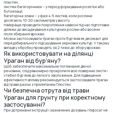
пластин;
листяні багаторічники – у період формування розетки або
бутонізації;
багаторічні злаки – у фазі 4-5 листків, коли рослини
досягають 10-20 сантиметрів у висоту.
Найкраще проводити покроплення навесні під час підготовки
ділянки до висаджування культурних рослин або восени
після збирання врожаю.
Можна застосовувати Ураган проти бур’янів як десикант для
передзбирального підсушування зернових культур. У такому
випадку обробку проводять за 2 тижні до збору врожаю.
Як використовувати на ділянці
Ураган від бур’яну?
Щоб забезпечити максимальне поглинання діючої
речовини, слід рівномірно прокропити всю поверхню листя і
стебел бур’янів до легкого зволоження. Для підвищення
ефективності впливу рекомендується застосовувати Ураган
від трави разом з прилипачем Глюстен.
Чи безпечна отрута від трави
Ураган для ґрунту при коректному
застосуванні?
При дотриманні інструкції і зазначених дозувань гліфосат не