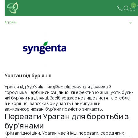
0
АгроХім
Ураган від бур’янів
Ураган від бур’янів – надійне рішення для дачника й
городника.
Гербіциди суцільної дії
ефективно знищують будь-
які бур’яни на ділянці. Засіб уражає не лише листя та стебла,
а й коріння, завдяки чому навіть найживучіші й
важковикорінювані бур’яни повністю зникають.
Переваги Ураган для боротьби з
бур’янами
Крім вигідної ціни, Ураган має й інші переваги, серед яких: