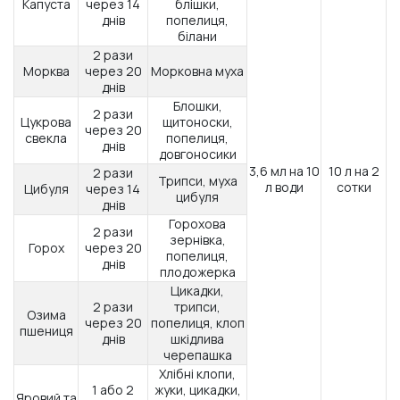
Капуста
через 14
блішки,
днів
попелиця,
білани
2 рази
Морква
через 20
Морковна муха
днів
Блошки,
2 рази
Цукрова
щитоноски,
через 20
свекла
попелиця,
днів
довгоносики
3,6 мл на 10
10 л на 2
2 рази
Трипси, муха
л води
сотки
Цибуля
через 14
цибуля
днів
Горохова
2 рази
зернівка,
Горох
через 20
попелиця,
днів
плодожерка
Цикадки,
2 рази
трипси,
Озима
через 20
попелиця, клоп
пшениця
днів
шкідлива
черепашка
Хлібні клопи,
1 або 2
жуки, цикадки,
Яровий та