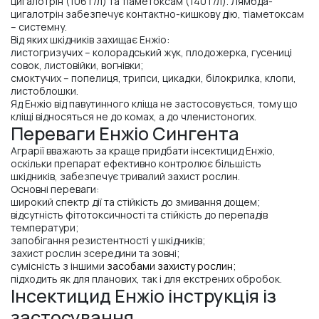
цигалотрін (106 г/л) та тіаметоксам (140 г/л). Лямбда-
цигалотрін забезпечує контактно-кишкову дію, тіаметоксам
– системну.
Від яких шкідників захищає Енжіо:
листогризучих – колорадський жук, плодожерка, гусениці
совок, листовійки, вогнівки;
смоктучих – попелиця, трипси, цикадки, білокрилка, клопи,
листоблошки.
Яд Енжіо від павутинного кліща не застосовується, тому що
кліщі відносяться не до комах, а до членистоногих.
Переваги Енжіо Сингента
Аграрії вважають за краще придбати інсектицид Енжіо,
оскільки препарат ефективно контролює більшість
шкідників, забезпечує тривалий захист рослин.
Основні переваги:
широкий спектр дії та стійкість до змивання дощем;
відсутність фітотоксичності та стійкість до перепадів
температури;
запобігання резистентності у шкідників;
захист рослин зсередини та зовні;
сумісність з іншими
засобами захисту рослин
;
підходить як для планових, так і для екстрених обробок.
Інсектицид Енжіо інструкція із
застосування