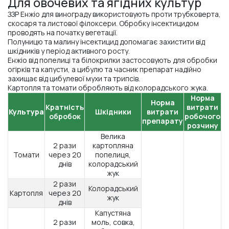
Для овочевих та ягідних культур
ЗЗР Енжіо для винограду використовують проти трубковерта,
скосаря та листової філоксери. Обробку інсектицидом
проводять на початку вегетації.
Полуницю та малину інсектицид допомагає захистити від
шкідників у період активного росту.
Енжіо від попелиці та білокрилки застосовують для обробки
огірків та капусти, а цибулю та часник препарат надійно
захищає від цибулевої мухи та трипсів.
Картопля та томати обробляють від колорадського жука.
Норма
Норма
Кратність
витрати
Культура
Шкідники
витрати
обробок
робочого
препарату
розчину
Велика
2 рази
картопляна
Томати
через 20
попелиця,
днів
колорадський
жук
2 рази
Колорадський
Картопля
через 20
жук
днів
Капустяна
2 рази
моль, совка,