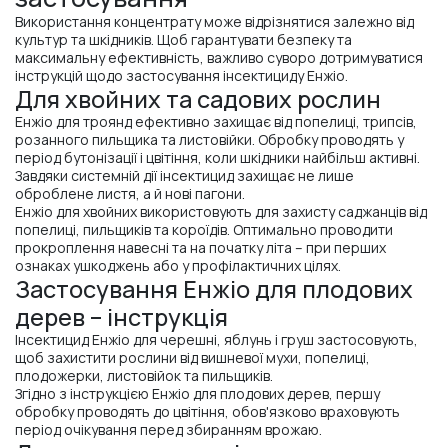
Використання концентрату може відрізнятися залежно від
культур та шкідників. Щоб гарантувати безпеку та
максимальну ефективність, важливо суворо дотримуватися
інструкцій щодо застосування інсектициду Енжіо.
Для хвойних та садових рослин
Енжіо для троянд ефективно захищає від попелиці, трипсів,
розанного пильщика та листовійки. Обробку проводять у
період бутонізації і цвітіння, коли шкідники найбільш активні.
Завдяки системній дії інсектицид захищає не лише
оброблене листя, а й нові пагони.
Енжіо для хвойних використовують для захисту саджанців від
попелиці, пильщиків та короїдів. Оптимально проводити
прокроплення навесні та на початку літа – при перших
ознаках ушкоджень або у профілактичних цілях.
Застосування Енжіо для плодових
дерев – інструкція
Інсектицид Енжіо для черешні, яблунь і груш застосовують,
щоб захистити рослини від вишневої мухи, попелиці,
плодожерки, листовійок та пильщиків.
Згідно з інструкцією Енжіо для плодових дерев, першу
обробку проводять до цвітіння, обов'язково враховують
період очікування перед збиранням врожаю.