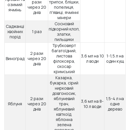
рази
трипси, блішки,
озимий
через 20
попелиця,
ячмінь
днів
п'явиці, ячмінні
мінери
Сосновий
Саджанці
підкорний клоп,
хвойних
1 раз
златки,
порід
пильщики
Трубковерт
багатоїдний,
2 рази
листова
3,6 мл на 10
1-1,5 л на
Виноград
через 20
філоксера,
л води
один кущ
днів
скосар
кримський
Казарка,
букарка, сірий
нирковий
довгоносик,
2 рази
яблуневий
1,5-4 л на
3,6 мл на 8-
Яблуня
через 20
трач,
одне
10 л води
днів
яблуневий
дерево
квіткоїд,
яблонна
зелена
попелиця