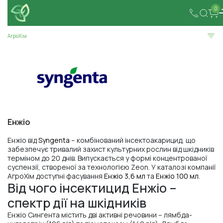
0
АгроХім
Енжіо
Енжіо від
Syngenta
– комбінований інсектоакарицид, що
забезпечує тривалий захист культурних рослин від шкідників
терміном до 20 днів. Випускається у формі концентрованої
суспензії, створеної за технологією Zeon. У каталозі компанії
АгроХім доступні фасування
Енжіо 3,6 мл
та
Енжіо 100 мл
.
Від чого інсектицид Енжіо –
спектр дії на шкідників
Енжіо Сингента містить дві активні речовини – лямбда-