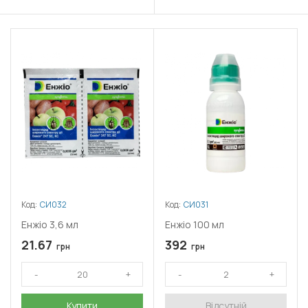
Код:
СИ032
Код:
СИ031
Енжіо 3,6 мл
Енжіо 100 мл
21.67
392
грн
грн
Купити
Відсутній