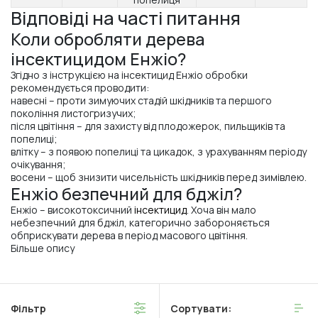
Відповіді на часті питання
Коли обробляти дерева
інсектицидом Енжіо?
Згідно з інструкцією на інсектицид Енжіо обробки
рекомендується проводити:
навесні – проти зимуючих стадій шкідників та першого
покоління листогризучих;
після цвітіння – для захисту від плодожерок, пильщиків та
попелиці;
влітку – з появою попелиці та цикадок, з урахуванням періоду
очікування;
восени – щоб знизити чисельність шкідників перед зимівлею.
Енжіо безпечний для бджіл?
Енжіо – високотоксичний
інсектицид
. Хоча він мало
небезпечний для бджіл, категорично забороняється
обприскувати дерева в період масового цвітіння.
Більше опису
Фільтр
Сортувати: