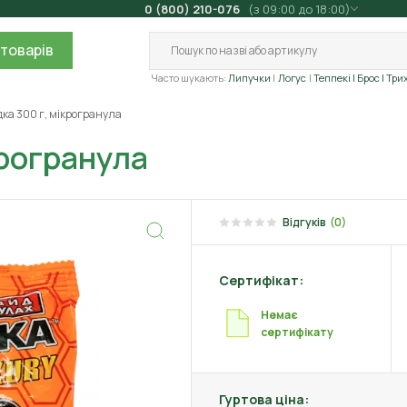
0 (800) 210-076
(з 09:00 до 18:00)
товарів
Часто шукають:
Липучки
Логус
Теппекі
| Брос
| Три
ка 300 г, мікрогранула
крогранула
Відгуків
(0)
Сертифікат:
Немає
сертифікату
Гуртова ціна: