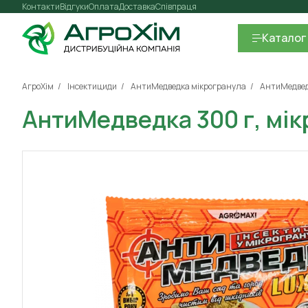
Контакти
Відгуки
Оплата
Доставка
Співпраця
Каталог
АгроХім
Інсектициди
АнтиМедведка мікрогранула
АнтиМедвед
АнтиМедведка 300 г, мі