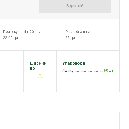
Відсутній
При покупці від 120 шт:
Роздрібна ціна:
22.48
грн
33
грн
Дійсний
Упаковок в
до:
Ящику
60 шт