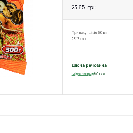
23.85
грн
При покупці від 60 шт:
23.17
грн
Діюча речовина
80 г/кг
Імідаклоприд