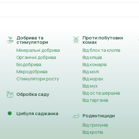
Добрива та
Проти побутових
стимулятори
комах
Мінеральні добрива
Від блох та клопів
Органічні добрива
Від кліщів
Біодобрива
Від комарів
Мікродобрива
Від молі
Стимулятори росту
Від мурах
Від мух
Від ос та шершнів
Обробка саду
Від тарганів
Цибуля саджанка
Родентициди
Від гризунів
Від кротів