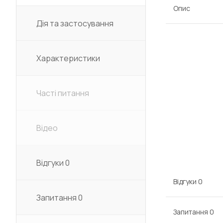
Опис
Дія та застосування
Характеристики
Часті питання
Відео
Відгуки
0
Відгуки
0
Запитання
0
Запитання
0