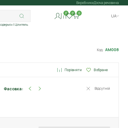
Виробники
Діюча речовина
0
0
0
UA
ходермін
| Цілитель
АМ008
Код:
Порівняти
В обране
Фасовка:
Відсутній
150 г