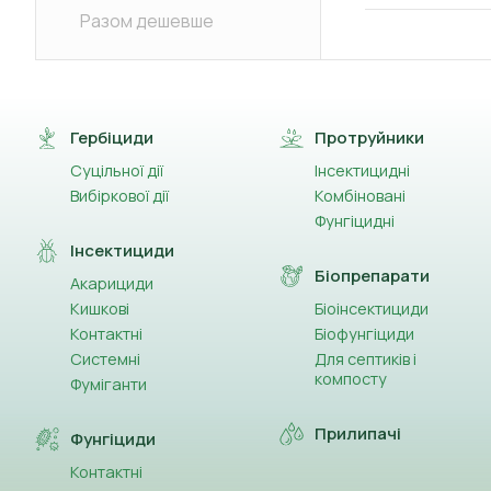
Разом дешевше
Гербіциди
Протруйники
Суцільної дії
Інсектицидні
Вибіркової дії
Комбіновані
Фунгіцидні
Інсектициди
Біопрепарати
Акарициди
Кишкові
Біоінсектициди
Контактні
Біофунгіциди
Системні
Для септиків і
компосту
Фуміганти
Прилипачі
Фунгіциди
Контактні