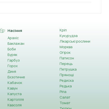
Кріп
Насіння
Кукурудза
Арахіс
Лікарські рослини
Баклажан
Морква
Боби
Огірок
Буряк
Патисон
Гарбуз
Перець
Горох
Петрушка
Диня
Прянощі
Екзотичне
Редиска
Кабачок
Редька
Кавун
Ріпа
Капуста
Салат
Картопля
Томат
Квасоля
Тютюн