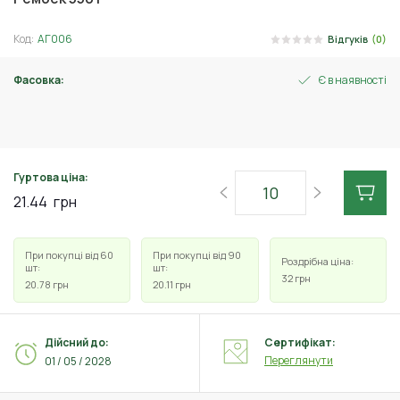
Код:
АГ006
Відгуків
(0)
Фасовка:
Є в наявності
125 г
Гуртова ціна:
21.44
грн
При покупці від 60
При покупці від 90
Роздрібна ціна:
шт:
шт:
32
грн
20.78
грн
20.11
грн
Дійсний до:
Сертифікат:
Переглянути
01 / 05 / 2028