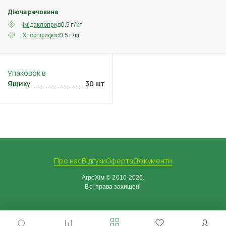
Діюча речовина
0,5 г/кг
Імідаклоприд
0,5 г/кг
Хлорпірифос
Ящику
30 шт
Про нас
Відгуки
Оферта
Документи
АгроХім © 2010-2026.
Всі права захищені