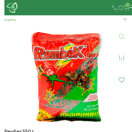
0
АгроХім
Рембек 550 г