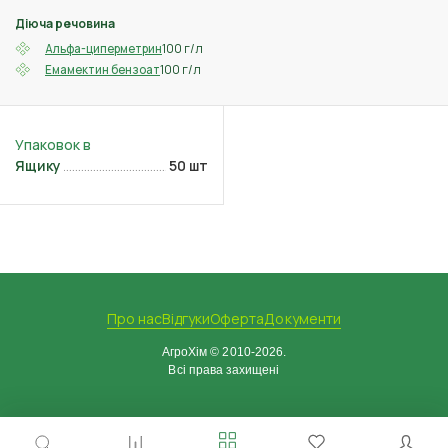
Діюча речовина
100 г/л
Альфа-циперметрин
100 г/л
Емамектин бензоат
Ящику
50 шт
Про нас
Відгуки
Оферта
Документи
АгроХім © 2010-2026.
Всі права захищені