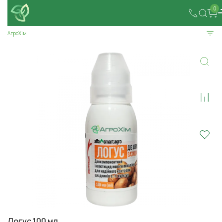
0
АгроХім
Логус 100 мл