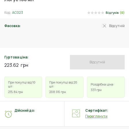
Код:
АС023
Відгуків
(0)
Фасовка:
Відсутній
4 мл
Гуртова ціна:
Відсутній
223.62
грн
При покупці від 10
При покупці від 20
Роздрібна ціна:
шт:
шт:
331
грн
215.84
грн
208.06
грн
Дійсний до:
Сертифікат:
Переглянути