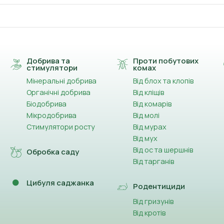
Добрива та
Проти побутових
стимулятори
комах
Мінеральні добрива
Від блох та клопів
Органічні добрива
Від кліщів
Біодобрива
Від комарів
Мікродобрива
Від молі
Стимулятори росту
Від мурах
Від мух
Від ос та шершнів
Обробка саду
Від тарганів
Цибуля саджанка
Родентициди
Від гризунів
Від кротів