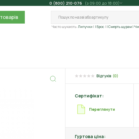
0 (800) 210-076
(з 09:00 до 18:00)
товарів
Часто шукають:
Липучки
| Брос
| Смерть щурам
| Ч
Відгуків
(0)
Сертифікат:
Переглянути
Гуртова ціна: