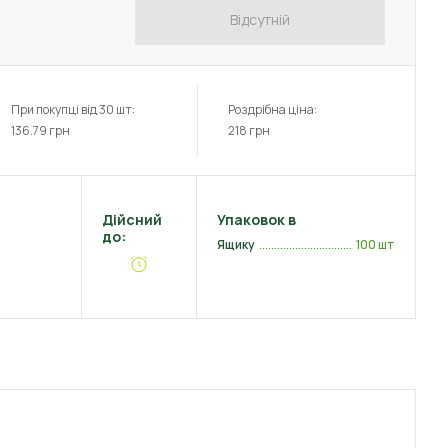
Відсутній
При покупці від 30 шт:
Роздрібна ціна:
136.79
грн
218
грн
Дійсний
Упаковок в
до:
Ящику
100 шт