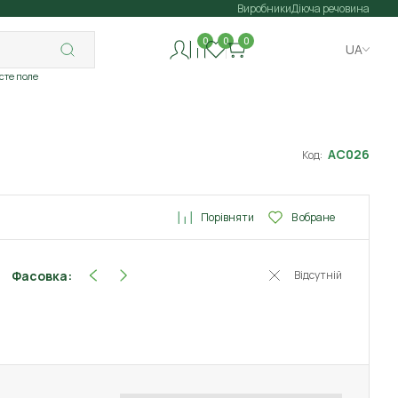
Виробники
Діюча речовина
0
0
0
UA
исте поле
АС026
Код:
Порівняти
В обране
Фасовка:
Відсутній
4 мл