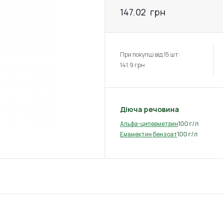
147.02
грн
При покупці від 15 шт:
141.9
грн
Діюча речовина
100 г/л
Альфа-циперметрин
100 г/л
Емамектин бензоат