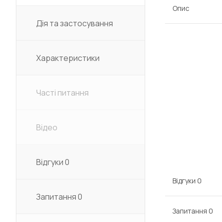
Опис
Дія та застосування
Характеристики
Часті питання
Відео
Відгуки
0
Відгуки
0
Запитання
0
Запитання
0