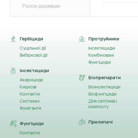
Разом дешевше
Гербіциди
Протруйники
Суцільної дії
Інсектицидні
Вибіркової дії
Комбіновані
Фунгіцидні
Інсектициди
Біопрепарати
Акарициди
Кишкові
Біоінсектициди
Контактні
Біофунгіциди
Системні
Для септиків і
компосту
Фуміганти
Прилипачі
Фунгіциди
Контактні