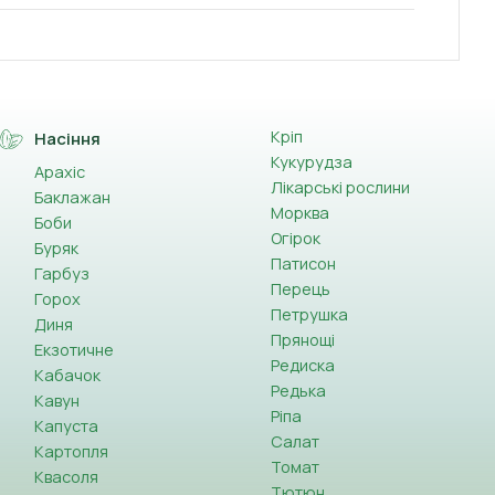
Кріп
Насіння
Кукурудза
Арахіс
Лікарські рослини
Баклажан
Морква
Боби
Огірок
Буряк
Патисон
Гарбуз
Перець
Горох
Петрушка
Диня
Прянощі
Екзотичне
Редиска
Кабачок
Редька
Кавун
Ріпа
Капуста
Салат
Картопля
Томат
Квасоля
Тютюн