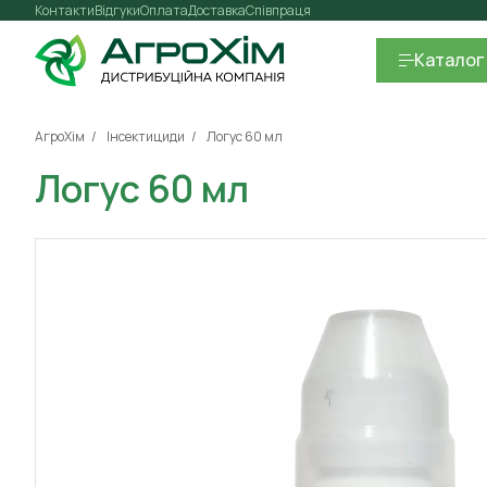
Контакти
Відгуки
Оплата
Доставка
Співпраця
Каталог
АгроХім
Інсектициди
Логус 60 мл
Логус 60 мл