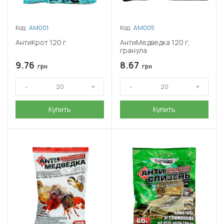
Код:
АМ001
Код:
АМ005
АнтиКрот 120 г
АнтиМедведка 120 г,
гранула
9.76
8.67
грн
грн
Купить
Купить