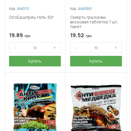
Код:
АМ070
Код:
АМ0861
ОсоЕд шприц-гель 30г
Смерть грызунам,
восковая таблетка 7 шт,
пакет
19.89
19.52
грн
грн
Купить
Купить