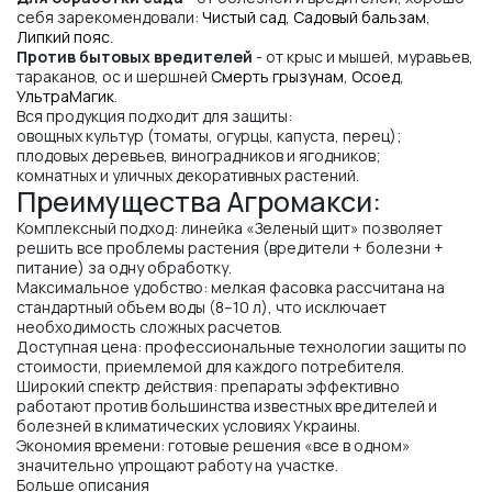
себя зарекомендовали:
Чистый сад
,
Садовый бальзам
,
Липкий пояс
.
Против бытовых вредителей
- от крыс и мышей, муравьев,
тараканов, ос и шершней
Смерть грызунам
,
Осоед
,
УльтраМагик
.
Вся продукция подходит для защиты:
овощных культур (томаты, огурцы, капуста, перец);
плодовых деревьев, виноградников и ягодников;
комнатных и уличных декоративных растений.
Преимущества Агромакси:
Комплексный подход: линейка «Зеленый щит» позволяет
решить все проблемы растения (вредители + болезни +
питание) за одну обработку.
Максимальное удобство: мелкая фасовка рассчитана на
стандартный объем воды (8–10 л), что исключает
необходимость сложных расчетов.
Доступная цена: профессиональные технологии защиты по
стоимости, приемлемой для каждого потребителя.
Широкий спектр действия: препараты эффективно
работают против большинства известных вредителей и
болезней в климатических условиях Украины.
Экономия времени: готовые решения «все в одном»
значительно упрощают работу на участке.
Больше описания