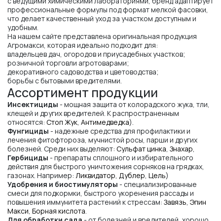
с ведущими химическими лабораториями, бренд адаптирует
профессиональные формулы под формат мелкой фасовки,
что делает качественный уход за участком доступным и
удобным.
На нашем сайте представлена оригинальная продукция
Агромакси, которая идеально подходит для:
владельцев дач, огородов и приусадебных участков;
розничной торговли агротоварами;
декоративного садоводства и цветоводства;
борьбы с бытовыми вредителями.
Ассортимент продукции
Инсектициды
- мощная защита от колорадского жука, тли,
клещей и других вредителей. К распространенным
относятся:
Стоп Жук
,
Антимедведка
).
Фунгициды
- надежные средства для профилактики и
лечения фитофтороза, мучнистой росы, парши и других
болезней. Среди них выделяют:
Сульфат цинка
,
Знахар
,
Гербициды
- препараты сплошного и избирательного
действия для быстрого уничтожения сорняков на грядках,
газонах. Например:
Ликвидатор
,
Дублер
,
Цель
)
Удобрения и биостимуляторы
- специализированные
смеси для подкормки, быстрого укоренения рассады и
повышения иммунитета растений к стрессам:
Завязь
,
Эпин
Макси
,
Борная кислота
.
Для обработки сада
- от болезней и вредителей, хорошо