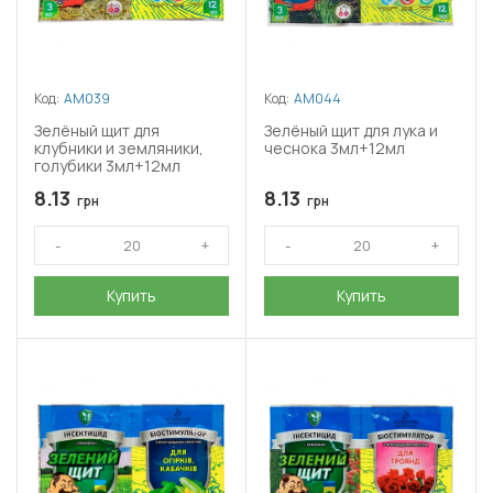
Код:
АМ039
Код:
АМ044
Зелёный щит для
Зелёный щит для лука и
клубники и земляники,
чеснока 3мл+12мл
голубики 3мл+12мл
8.13
8.13
грн
грн
Купить
Купить