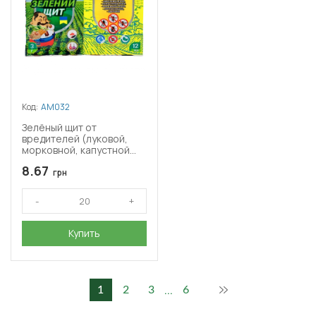
Код:
АМ032
Зелёный щит от
вредителей (луковой,
морковной, капустной
мухи) + Прилипатель
8.67
3г+10мл
грн
Купить
...
1
2
3
6