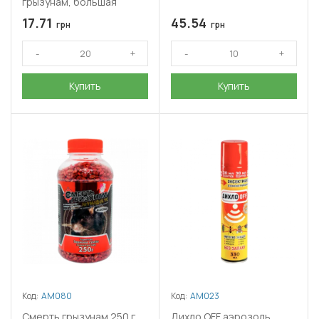
грызунам, большая
17.71
45.54
грн
грн
Купить
Купить
Код:
АМ080
Код:
АМ023
Смерть грызунам 250 г,
Дихло OFF аэрозоль