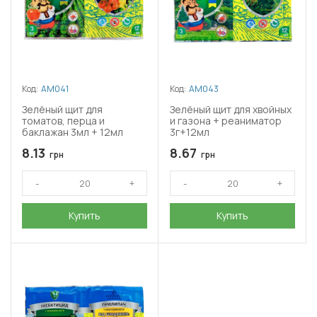
Код:
АМ041
Код:
АМ043
Зелёный щит для
Зелёный щит для хвойных
томатов, перца и
и газона + реаниматор
баклажан 3мл + 12мл
3г+12мл
8.13
8.67
грн
грн
Купить
Купить