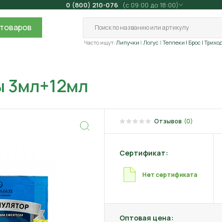
0 (800) 210-076
(с 09:00 до 18:00)
товаров
Часто ищут:
Липучки
Логус
Теппеки
| Брос
| Трихо
ы 3мл+12мл
Отзывов
(0)
Сертификат:
Нет сертификата
Оптовая цена: