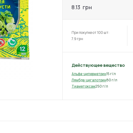
8.13
грн
При покупке от 100 шт:
7.9
грн
Действующее вещество
15 г/л
Альфа-циперметрин
80 г/л
Лямбда-цигалотрин
250 г/л
Тиаметоксам