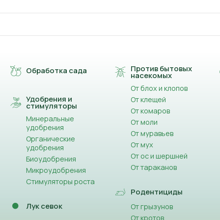
Против бытовых
Обработка сада
насекомых
От блох и клопов
Удобрения и
От клещей
стимуляторы
От комаров
Минеральные
От моли
удобрения
От муравьев
Органические
От мух
удобрения
От ос и шершней
Биоудобрения
От тараканов
Микроудобрения
Стимуляторы роста
Родентициды
Лук севок
От грызунов
От кротов