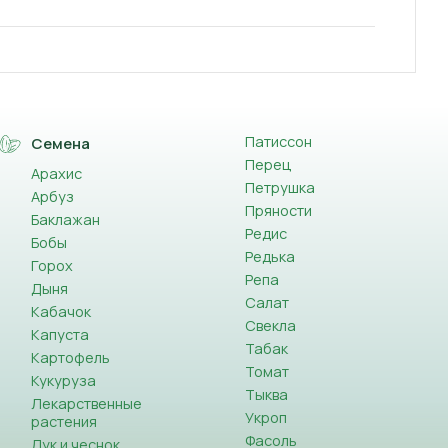
Патиссон
Семена
Перец
Арахис
Петрушка
Арбуз
Пряности
Баклажан
Редис
Бобы
Редька
Горох
Репа
Дыня
Салат
Кабачок
Свекла
Капуста
Табак
Картофель
Томат
Кукуруза
Тыква
Лекарственные
Укроп
растения
Фасоль
Лук и чеснок