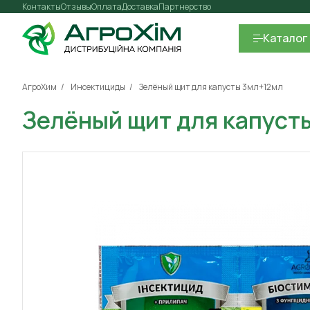
Контакты
Отзывы
Оплата
Доставка
Партнерство
Каталог
АгроХим
Инсектициды
Зелёный щит для капусты 3мл+12мл
Зелёный щит для капуст