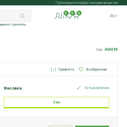
Производители
Действующее вещество
0
0
0
RU
дермин
| Целитель
АМ036
Код:
Сравнить
В избранные
Фасовка:
Есть в наличии
3 мл