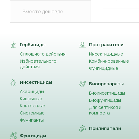
Вместе дешевле
Гербициды
Протравители
Сплошного действия
Инсектицидные
Избирательного
Комбинированные
действия
Фунгицидные
Инсектициды
Биопрепараты
Акарициды
Биоинсектициды
Кишечные
Биофунгициды
Контактные
Для септиков и
Системные
компоста
Фумиганты
Прилипатели
Фунгициды