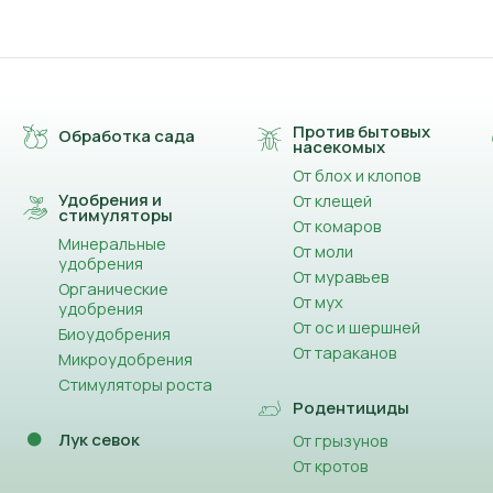
Против бытовых
Обработка сада
насекомых
От блох и клопов
Удобрения и
От клещей
стимуляторы
От комаров
Минеральные
От моли
удобрения
От муравьев
Органические
От мух
удобрения
От ос и шершней
Биоудобрения
От тараканов
Микроудобрения
Стимуляторы роста
Родентициды
Лук севок
От грызунов
От кротов