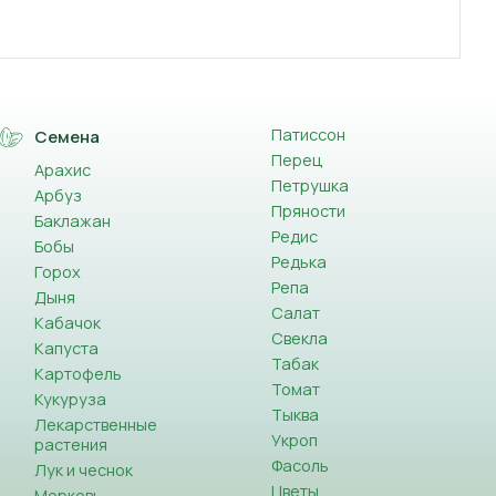
Патиссон
Семена
Перец
Арахис
Петрушка
Арбуз
Пряности
Баклажан
Редис
Бобы
Редька
Горох
Репа
Дыня
Салат
Кабачок
Свекла
Капуста
Табак
Картофель
Томат
Кукуруза
Тыква
Лекарственные
Укроп
растения
Фасоль
Лук и чеснок
Цветы
Морковь