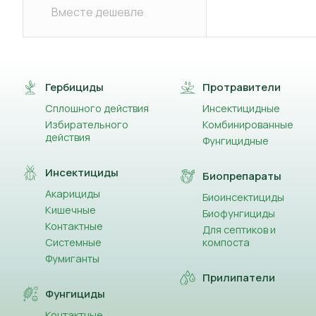
Вместе дешевле
Гербициды
Протравители
Сплошного действия
Инсектицидные
Избирательного
Комбинированные
действия
Фунгицидные
Инсектициды
Биопрепараты
Акарициды
Биоинсектициды
Кишечные
Биофунгициды
Контактные
Для септиков и
Системные
компоста
Фумиганты
Прилипатели
Фунгициды
Контактные