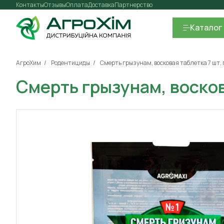
Контакты
Отзывы
Оплата
Доставка
Партнерство
Каталог
АгроХим
Родентициды
Смерть грызунам, восковая таблетка 7 шт, 
Смерть грызунам, восков