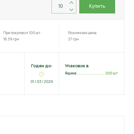
Купить
При покупке от 100 шт:
Розничная цена:
18.39
грн
27
грн
Годен до:
Упаковок в
Ящике
200 шт
01 / 03 / 2029