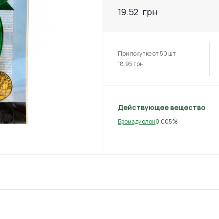
19.52
грн
При покупке от 50 шт:
18.95
грн
Действующее вещество
0,005%
Бромадиолон