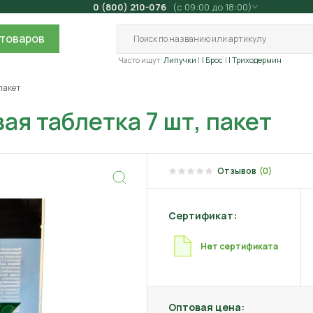
0 (800) 210-076
(с 09:00 до 18:00)
товаров
Часто ищут:
Липучки
| Брос
| Триходермин
пакет
ая таблетка 7 шт, пакет
Отзывов
(0)
Сертификат:
Нет сертификата
Оптовая цена: