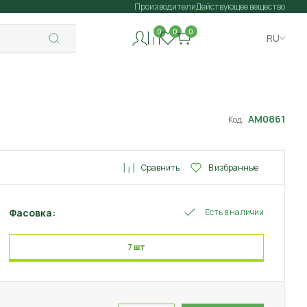
Производители
Действующее вещество
0
0
0
RU
АМ0861
Код:
Сравнить
В избранные
Фасовка:
Есть в наличии
7 шт