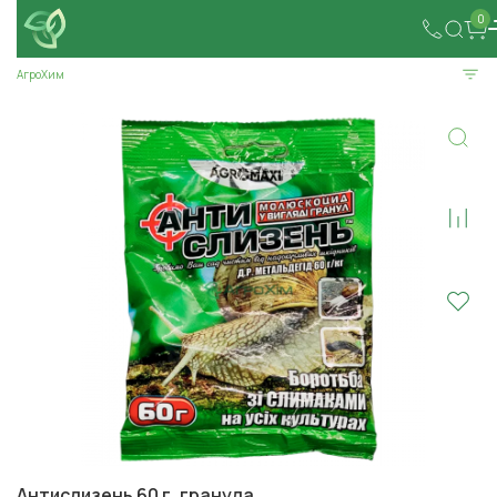
0
АгроХим
Антислизень 60 г, гранула