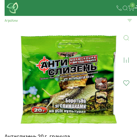
0
АгроХим
Антислизень 20 г, гранула