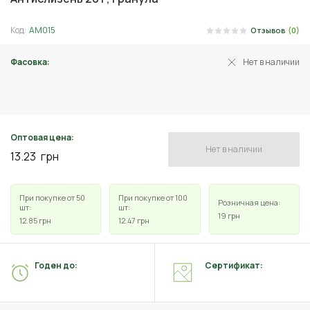
Код:
АМ015
Отзывов
(0)
Фасовка:
Нет в наличии
20 г
Оптовая цена:
Нет в наличии
13.23
грн
При покупке от 50
При покупке от 100
Розничная цена:
шт:
шт:
19
грн
12.85
грн
12.47
грн
Годен до:
Сертификат: