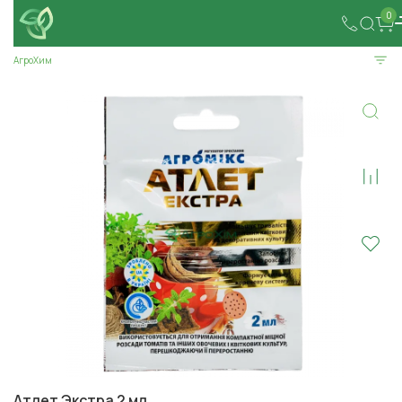
0
АгроХим
Атлет Экстра 2 мл