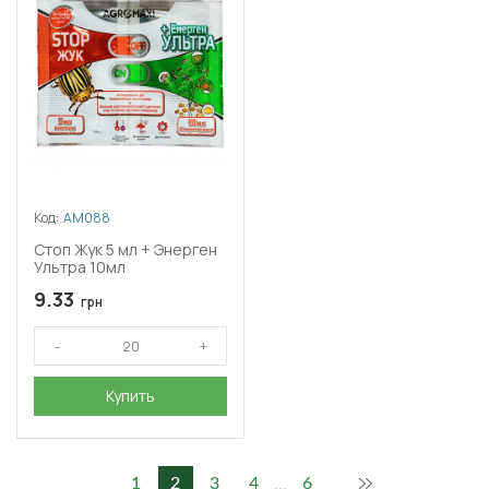
Код:
АМ088
Стоп Жук 5 мл + Энерген
Ультра 10мл
9.33
грн
Купить
...
1
2
3
4
6