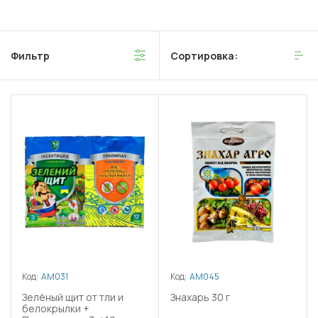
Фильтр
Сортировка:
Код:
АМ031
Код:
АМ045
Зелёный щит от тли и
Знахарь 30 г
белокрылки +