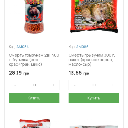
Код:
АМ084
Код:
АМ086
Смерть грызунам 2в1 400
Смерть грызунам 300 г,
г, бутылка (зер.
пакет (красное зерно,
крас+гран. микс)
масло-сыр)
28.19
13.55
грн
грн
Купить
Купить