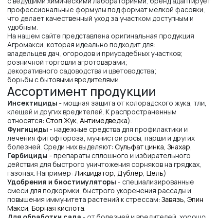
с ведущими химическими лабораториями, бренд адаптирует
профессиональные формулы под формат мелкой фасовки,
что делает качественный уход за участком доступным и
удобным.
На нашем сайте представлена оригинальная продукция
Агромакси, которая идеально подходит для:
владельцев дач, огородов и приусадебных участков;
розничной торговли агротоварами;
декоративного садоводства и цветоводства;
борьбы с бытовыми вредителями.
Ассортимент продукции
Инсектициды
- мощная защита от колорадского жука, тли,
клещей и других вредителей. К распространенным
относятся:
Стоп Жук
,
Антимедведка
).
Фунгициды
- надежные средства для профилактики и
лечения фитофтороза, мучнистой росы, парши и других
болезней. Среди них выделяют:
Сульфат цинка
,
Знахар
,
Гербициды
- препараты сплошного и избирательного
действия для быстрого уничтожения сорняков на грядках,
газонах. Например:
Ликвидатор
,
Дублер
,
Цель
)
Удобрения и биостимуляторы
- специализированные
смеси для подкормки, быстрого укоренения рассады и
повышения иммунитета растений к стрессам:
Завязь
,
Эпин
Макси
,
Борная кислота
.
Для обработки сада
- от болезней и вредителей, хорошо