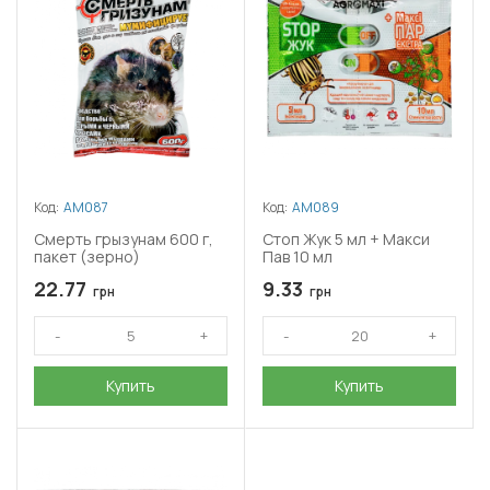
Код:
АМ087
Код:
АМ089
Смерть грызунам 600 г,
Стоп Жук 5 мл + Макси
пакет (зерно)
Пав 10 мл
22.77
9.33
грн
грн
Купить
Купить