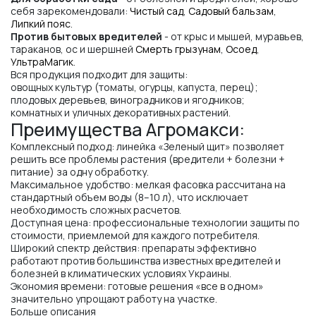
себя зарекомендовали:
Чистый сад
,
Садовый бальзам
,
Липкий пояс
.
Против бытовых вредителей
- от крыс и мышей, муравьев,
тараканов, ос и шершней
Смерть грызунам
,
Осоед
,
УльтраМагик
.
Вся продукция подходит для защиты:
овощных культур (томаты, огурцы, капуста, перец);
плодовых деревьев, виноградников и ягодников;
комнатных и уличных декоративных растений.
Преимущества Агромакси:
Комплексный подход: линейка «Зеленый щит» позволяет
решить все проблемы растения (вредители + болезни +
питание) за одну обработку.
Максимальное удобство: мелкая фасовка рассчитана на
стандартный объем воды (8–10 л), что исключает
необходимость сложных расчетов.
Доступная цена: профессиональные технологии защиты по
стоимости, приемлемой для каждого потребителя.
Широкий спектр действия: препараты эффективно
работают против большинства известных вредителей и
болезней в климатических условиях Украины.
Экономия времени: готовые решения «все в одном»
значительно упрощают работу на участке.
Больше описания