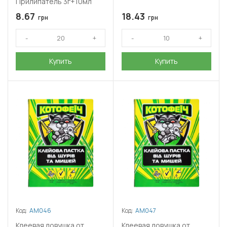
Прилипатель 3г+10мл
8.67
18.43
грн
грн
Купить
Купить
Код:
АМ046
Код:
АМ047
Клеевая ловушка от
Клеевая ловушка от