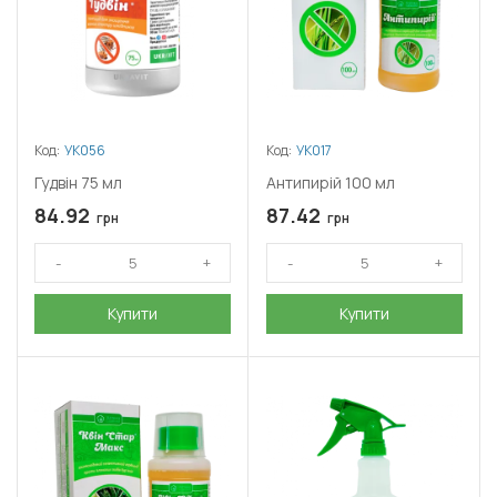
Код:
УК056
Код:
УК017
Гудвін 75 мл
Антипирій 100 мл
84.92
87.42
грн
грн
Купити
Купити