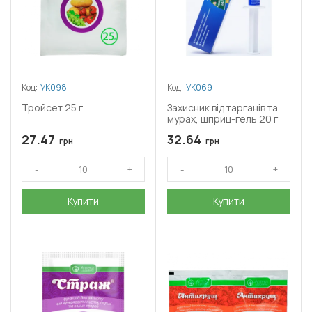
Код:
УК098
Код:
УК069
Тройсет 25 г
Захисник від тарганів та
мурах, шприц-гель 20 г
27.47
32.64
грн
грн
Купити
Купити