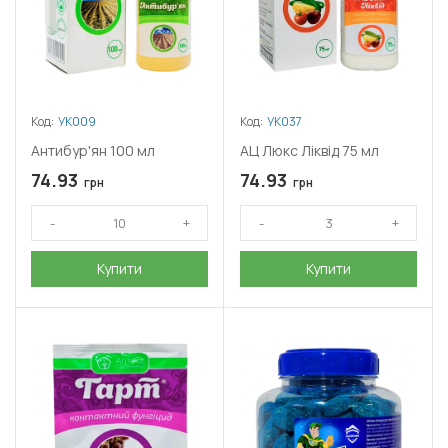
Код:
УК009
Код:
УК037
Антибур'ян 100 мл
АЦ Люкс Ліквід 75 мл
74.93
74.93
грн
грн
Купити
Купити