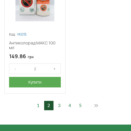
Код:
УК015
Антиколорад МАКС 100
мл
149.86
грн
Купити
1
2
3
4
5