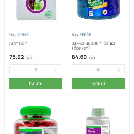
Код:
УК046
Код:
УК068
Гарт 60 г
Захисник 300 г, банка
(брикет)
75.92
84.60
грн
грн
Купити
Купити