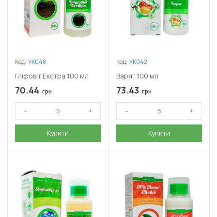
Код:
УК048
Код:
УК042
Гліфовіт Екстра 100 мл
Варяг 100 мл
70.44
73.43
грн
грн
Купити
Купити