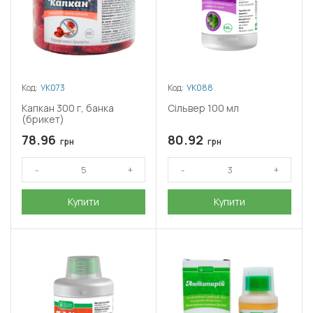
Код:
УК073
Код:
УК088
Капкан 300 г, банка
Сільвер 100 мл
(брикет)
78.96
80.92
грн
грн
Купити
Купити