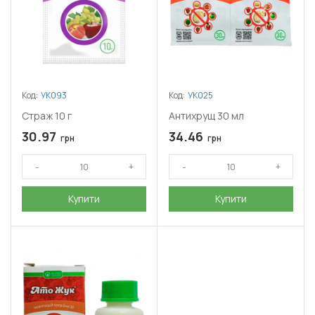
Код:
УК093
Код:
УК025
Страж 10 г
Антихрущ 30 мл
30.97
34.46
грн
грн
Купити
Купити