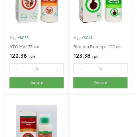
Код:
УК035
Код:
УК041
АТО Жук 75 мл
Віталон Експерт 100 мл
122.38
123.38
грн
грн
Купити
Купити