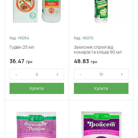
Код:
УК054
Код:
УК070
Гудвін 25 мл
Захисник спрей від
комарів та кліщів 90 мл
36.47
48.83
грн
грн
Купити
Купити