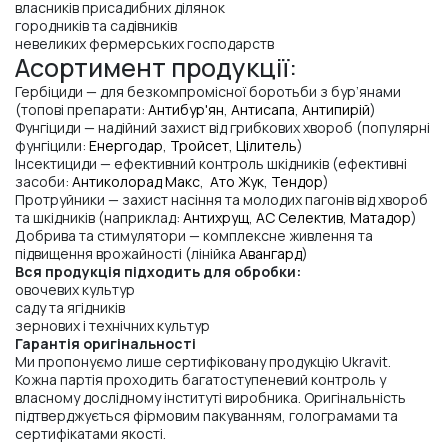
власників присадибних ділянок
городників та садівників
невеликих фермерських господарств
Асортимент продукції:
Гербіциди — для безкомпромісної боротьби з бур’янами
(топові препарати:
Антибур'ян
,
Антисапа
,
Антипирій
)
Фунгіциди — надійний захист від грибкових хвороб (популярні
фунгіцили:
Енергодар
,
Тройсет
,
Цілитель
)
Інсектициди — ефективний контроль шкідників (ефективні
засоби:
Антиколорад Макс
,
Ато Жук
,
Тендор
)
Протруйники — захист насіння та молодих пагонів від хвороб
та шкідників (наприклад:
Антихрущ
,
АС Селектив
,
Матадор
)
Добрива та стимулятори — комплексне живлення та
підвищення врожайності (лінійка
Авангард
)
Вся продукція підходить для обробки:
овочевих культур
саду та ягідників
зернових і технічних культур
Гарантія оригінальності
Ми пропонуємо лише сертифіковану продукцію Ukravit.
Кожна партія проходить багатоступеневий контроль у
власному дослідному інституті виробника. Оригінальність
підтверджується фірмовим пакуванням, голограмами та
сертифікатами якості.