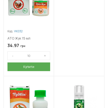
Код:
УК032
АТО Жук 15 мл
34.97
грн
Купити