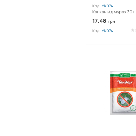
(1)
Залізо (Fe)
Код:
УК074
Капкан від мурах 30 г
(13)
Імідаклоприд
17.48
грн
(3)
Код:
УК074
Каптан
(3)
Клопіралід
(7)
Клотіанідин
(1)
Кобальт (Co)
(1)
Крезоксим-метил
(10)
Лямбда-цигалотрин
(3)
Манкоцеб
(1)
Марганець (Mn)