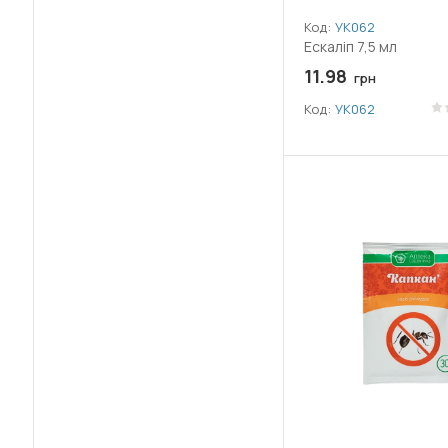
(2)
Гідроксид міді
Код:
УК062
Ескаліп 7,5 мл
(3)
Гліфосат ізопропіламінної солі
11.98
грн
(3)
Гліфосат калійної солі
Код:
УК062
(1)
Гумат калію
(1)
Десмедифам
(5)
Дикамба
(3)
Диметоморф
(8)
Дифеноконазол
(2)
Емамектин бензоат
(2)
Етофумезат