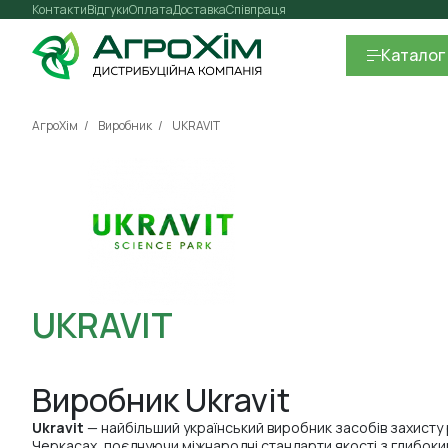
Контакти
Відгуки
Оплата
Доставка
Співпраця
Каталог
АгроХім
Виробник
UKRAVIT
UKRAVIT
Виробник Ukravit
Ukravit
— найбільший український виробник засобів захисту 
Черкасах, поєднуючи міжнародні стандарти якості з глибок