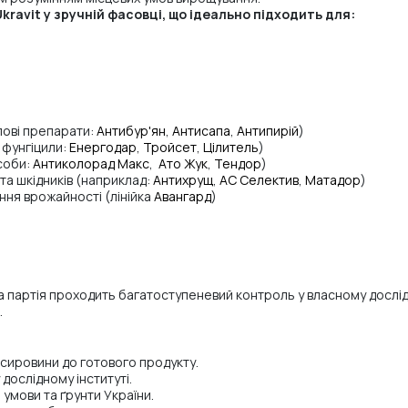
ravit у зручній фасовці, що ідеально підходить для:
пові препарати:
Антибур'ян
,
Антисапа
,
Антипирій
)
 фунгіцили:
Енергодар
,
Тройсет
,
Цілитель
)
соби:
Антиколорад Макс
,
Ато Жук
,
Тендор
)
та шкідників (наприклад:
Антихрущ
,
АС Селектив
,
Матадор
)
ня врожайності (лінійка
Авангард
)
 партія проходить багатоступеневий контроль у власному дослідн
.
 сировини до готового продукту.
дослідному інституті.
 умови та ґрунти України.