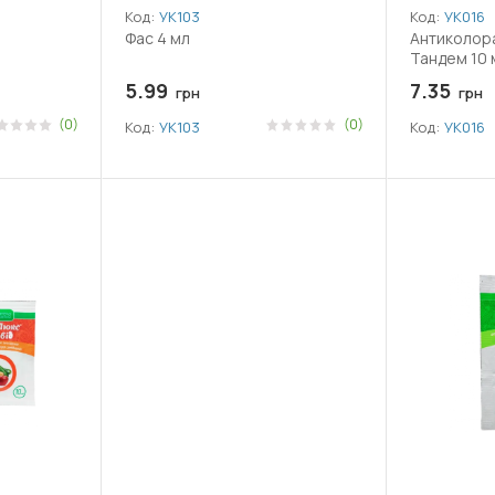
Код:
УК103
Код:
УК016
Фас 4 мл
Антиколора
Тандем 10 
5.99
7.35
грн
грн
(0)
(0)
Код:
УК103
Код:
УК016