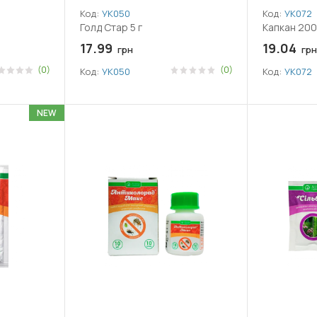
Код:
УК050
Код:
УК072
Голд Стар 5 г
Капкан 200
17.99
19.04
грн
грн
(0)
(0)
Код:
УК050
Код:
УК072
NEW