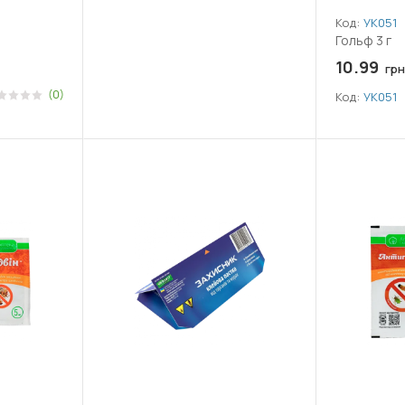
Код:
УК051
Гольф 3 г
10.99
грн
(0)
Код:
УК051