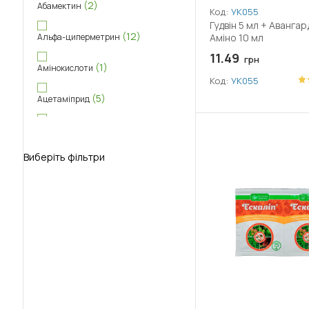
(2)
Абамектин
Код:
УК055
Гудвін 5 мл + Авангар
(12)
Альфа-циперметрин
Аміно 10 мл
11.49
грн
(1)
Амінокислоти
Код:
УК055
(5)
Ацетаміприд
(1)
Беноміл
Виберіть фільтри
(4)
Біфентрин
(1)
Бор (B)
(5)
Бродіфакум
(5)
Бромадіолон
(1)
Бурштинова кислота