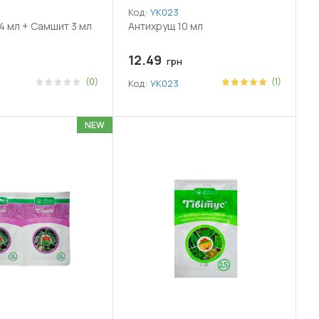
Код:
УК023
 4 мл + Самшит 3 мл
Антихрущ 10 мл
12.49
грн
(0)
(1)
Код:
УК023
NEW