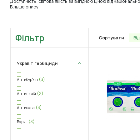
Доступність: світова якість за вигідною ціною від національн
Більше опису
Фільтр
Сортувати:
Ві
Укравіт гербіциди
(3)
Антибур'ян
(2)
Антипирій
(3)
Антисапа
(3)
Варяг
(3)
Квін Стар Макс