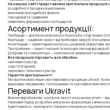
На нашому сайті представлена оригінальна продукція Uk
роздрібного продажу в магазинах
власників присадибних ділянок
городників та садівників
невеликих фермерських господарств
Асортимент продукції:
Гербіциди — для безкомпромісної боротьби з бур’янами (то
Фунгіциди — надійний захист від грибкових хвороб (популярні
Інсектициди — ефективний контроль шкідників (ефективні за
Протруйники — захист насіння та молодих пагонів від хвороб 
Добрива та стимулятори — комплексне живлення та підвищен
Вся продукція підходить для обробки:
овочевих культур
саду та ягідників
зернових і технічних культур
Гарантія оригінальності
Ми пропонуємо лише сертифіковану продукцію Ukravit. Кожна
фірмовим пакуванням, голограмами та сертифікатами якості
Переваги Ukravit
Власне виробництво: контроль якості на кожному етапі — від
Науковий підхід: розробка унікальних формуляцій у власному 
Адаптованість: препарати створені спеціально під кліматичні