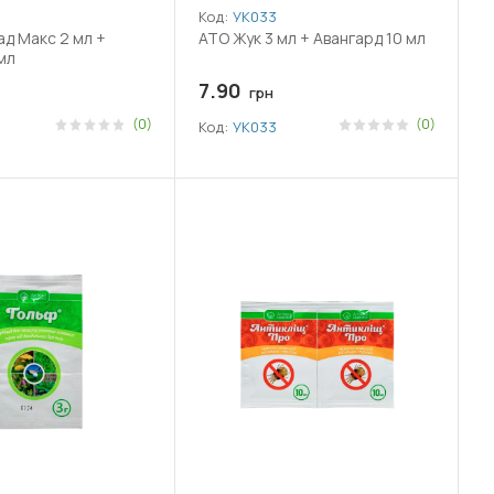
Код:
УК033
д Макс 2 мл +
АТО Жук 3 мл + Авангард 10 мл
мл
7.90
грн
(0)
(0)
Код:
УК033