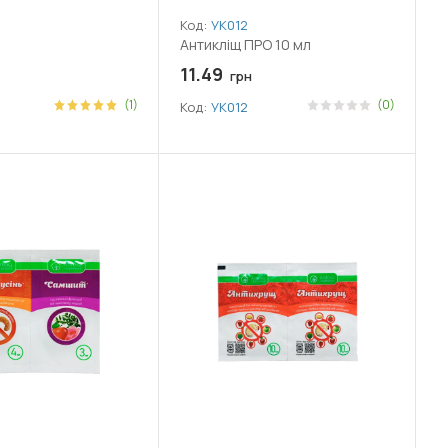
Код:
УК012
Антикліщ ПРО 10 мл
11.49
грн
(1)
(0)
Код:
УК012