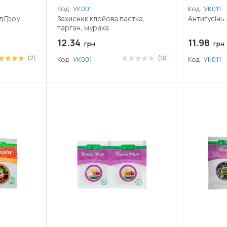
Код:
УК001
Код:
УК011
д Гроу
Захисник клейова пастка,
Антигусінь
тарган, мураха
12.34
11.98
грн
грн
(2)
(0)
Код:
УК001
Код:
УК011