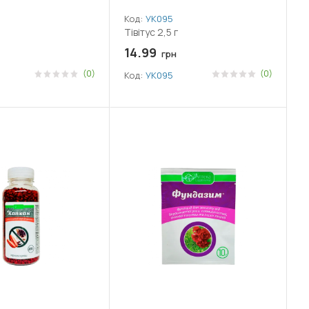
Код:
УК095
Тівітус 2,5 г
14.99
грн
(0)
(0)
Код:
УК095