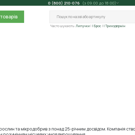
0 (800) 210-076
(з 09:00 до 18:00)
товарів
Часто шукають:
Липучки
| Брос
| Триходермін
рослин та мікродобрив з понад 25-річним досвідом. Компанія ств
им розумінням місцевих умов вирощування.