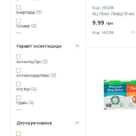
Код:
УК036
(3)
Енергодар
АЦ Люкс Ліквід 10 мл
9.99
грн
(2)
Сільвер
Код:
УК036
(3)
Тройсет
Укравіт інсектициди
(3)
Цілитель
(2)
Антикліщ Про
(3)
Антиколорад Макс
(4)
Ато Жук
(4)
Гудвін
(2)
Ескаліп
Діюча речовина