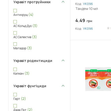
Укравіт протруйники
Код:
УК096
Тандем 10 мл
(4)
Антихрущ
4.49
грн
(3)
АС Кольд Дуо
Код:
УК096
(3)
АС Селектив
(3)
Матадор
Укравіт родентициди
(3)
Капкан
Укравіт фунгіциди
(2)
Гарт
(2)
Джек Пот