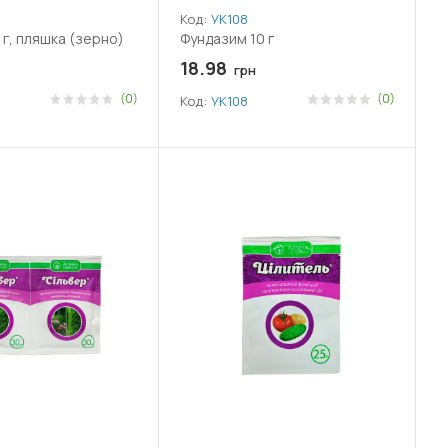
Код:
УК108
 г, пляшка (зерно)
Фундазим 10 г
18.98
грн
(0)
(0)
Код:
УК108