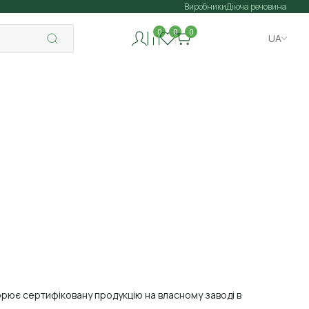
Виробники
Діюча речовина
0
0
0
UA
орює сертифіковану продукцію на власному заводі в