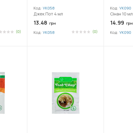
Код:
УК058
Код:
УК090
Джек Пот 4 мл
Сінан 10 мл
13.48
14.99
грн
грн
(0)
(0)
Код:
УК058
Код:
УК090