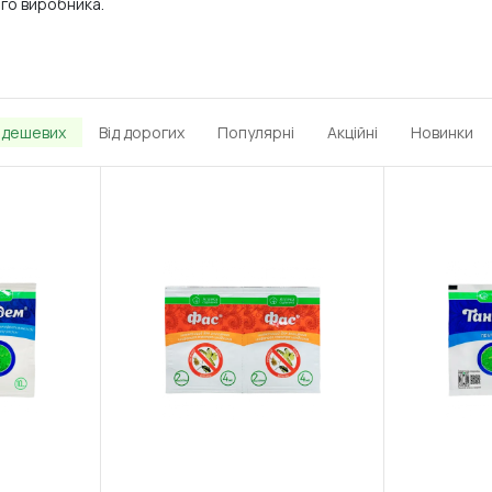
ого виробника.
д дешевих
Від дорогих
Популярні
Акційні
Новинки