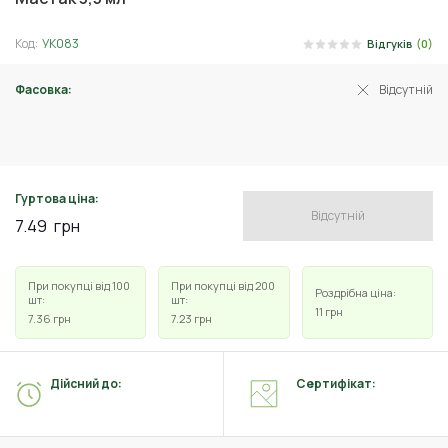
Код:
УК083
Відгуків
(0)
Фасовка:
Відсутній
3 мл
Гуртова ціна:
Відсутній
7.49
грн
При покупці від 100
При покупці від 200
Роздрібна ціна:
шт:
шт:
11
грн
7.36
грн
7.23
грн
Дійсний до:
Сертифікат: