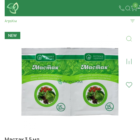
0
АгроХім
NEW
Мастак 3,5 мл