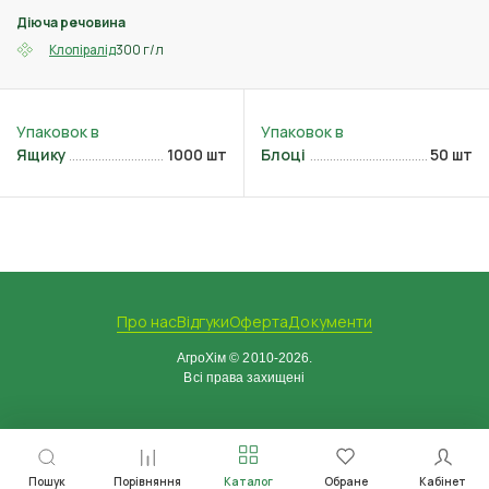
Діюча речовина
300 г/л
Клопіралід
Ящику
1000 шт
Блоці
50 шт
Про нас
Відгуки
Оферта
Документи
АгроХім © 2010-2026.
Всі права захищені
Пошук
Порівняння
Каталог
Обране
Кабінет