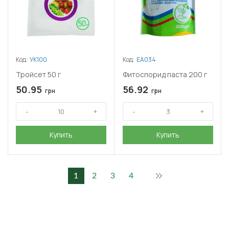
Код:
УК100
Код:
ЕА034
Тройсет 50 г
Фитоспорид паста 200 г
50.95
56.92
грн
грн
Купить
Купить
1
2
3
4