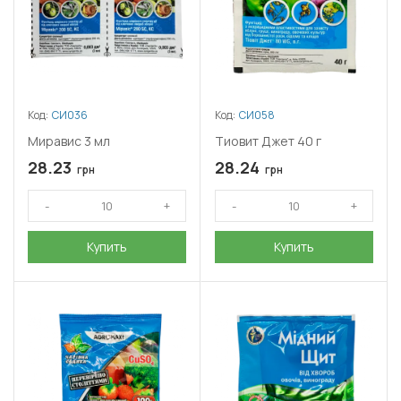
Код:
СИ036
Код:
СИ058
Миравис 3 мл
Тиовит Джет 40 г
28.23
28.24
грн
грн
Купить
Купить