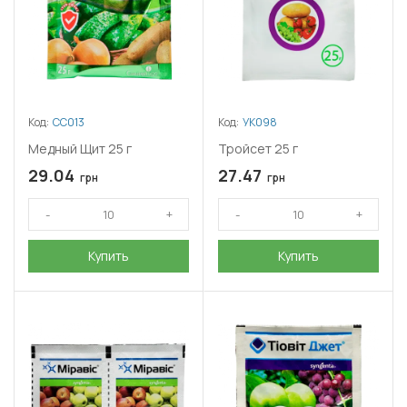
Код:
СС013
Код:
УК098
Медный Щит 25 г
Тройсет 25 г
29.04
27.47
грн
грн
Купить
Купить