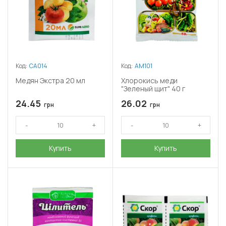
Код:
СА014
Код:
АМ101
Медян Экстра 20 мл
Хлорокись меди
"Зеленый щит" 40 г
24.45
26.02
грн
грн
Купить
Купить