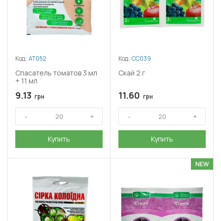
Код:
АТ052
Код:
СС039
Спасатель томатов 3 мл
Скай 2 г
+ 11 мл
9.13
11.60
грн
грн
Купить
Купить
NEW