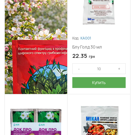
Код:
КА001
Блу Голд 30 мл
22.35
грн
Купить