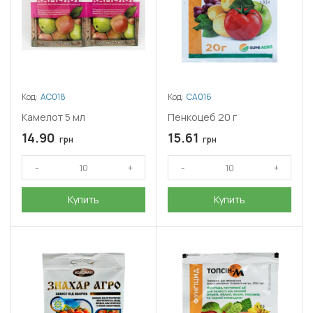
Код:
АС018
Код:
СА016
Камелот 5 мл
Пенкоцеб 20 г
14.90
15.61
грн
грн
Купить
Купить