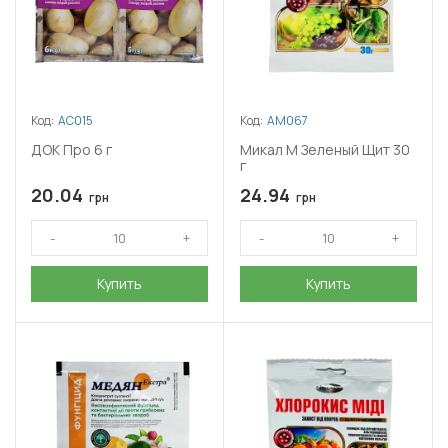
Код:
АС015
Код:
АМ067
ДОК Про 6 г
Микал М Зеленый Щит 30
г
20.04
24.94
грн
грн
Купить
Купить