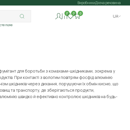
Виробники
Діюча речовина
0
0
0
UA
исте поле
й фумігант для боротьби з комахами-шкідниками, зокрема у
одуктів. При контакті з вологим повітрям фосфід алюмінію
анізм шкідників через дихання, порушуючи їх обмін кисню, що
ховищ та транспорту, де зберігаються продукти,
алюмінію швидко й ефективно контролює шкідників на будь-