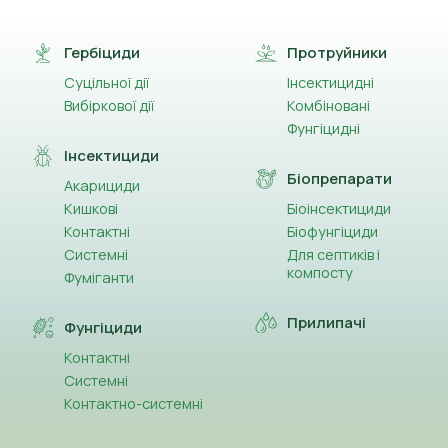
(14)
Азоксистробін
(2)
Гербіциди
Протруйники
Активний йод
Суцільної дії
Інсектицидні
(32)
Альфа-циперметрин
Вибіркової дії
Комбіновані
Фунгіцидні
(13)
Амінокислоти
Інсектициди
Біопрепарати
(5)
Акарициди
Ауксин
Кишкові
Біоінсектициди
(13)
Контактні
Біофунгіциди
Ацетаміприд
Системні
Для септиків і
компосту
(1)
Ацетохлор
Фуміганти
(3)
Прилипачі
Беноміл
Фунгіциди
Контактні
(2)
Бета-цифлутрин
Системні
Контактно-системні
(8)
Біфентрин