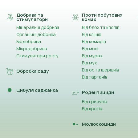
Добрива та
Проти побутових
стимулятори
комах
Мінеральні добрива
Від блох та клопів
Органічні добрива
Від кліщів
Біодобрива
Від комарів
Мікродобрива
Від молі
Стимулятори росту
Від мурах
Від мух
Від ос та шершнів
Обробка саду
Від тарганів
Цибуля саджанка
Родентициди
Від гризунів
Від кротів
Молюскоциди