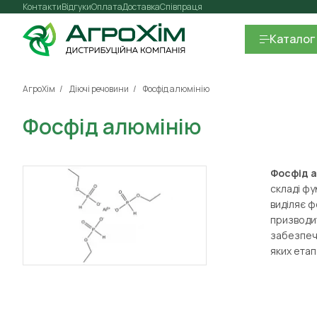
Контакти
Відгуки
Оплата
Доставка
Співпраця
Каталог
АгроХім
Діючі речовини
Фосфід алюмінію
Фосфід алюмінію
Фосфід 
складі фу
виділяє ф
призводит
забезпечу
яких етап