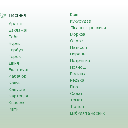
Кріп
Насіння
Кукурудза
Арахіс
Лікарські рослини
Баклажан
Морква
Боби
Огірок
Буряк
Патисон
Гарбуз
Перець
Горох
Петрушка
Диня
Прянощі
Екзотичне
Редиска
Кабачок
Редька
Кавун
Ріпа
Капуста
Салат
Картопля
Томат
Квасоля
Тютюн
Квіти
Цибуля та часник