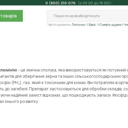
0 (800) 210-076
(з 09:00 до 18:00)
товарів
Часто шукають:
Липучки
| Брос
| Смерть щурам
| Ч
алюмінію
- це хімічна сполука, яка використовується як потужни
мігантів для зберігання зерна та інших сільськогосподарських пр
осфін (PH₃), газ, який є токсичним для комах. Він потрапляє в орг
ь до загибелі. Препарат застосовується для обробки складів, с
ючи надійний захист від комах, що пошкоджують запаси. Фосфід 
ах їхнього розвитку.