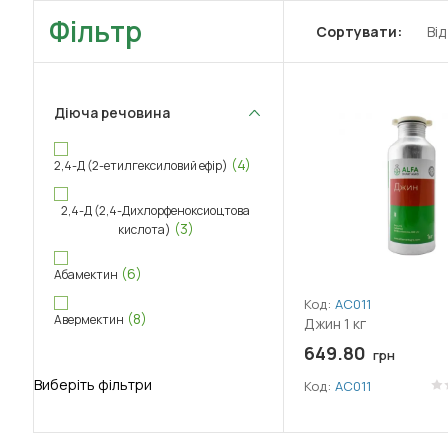
Фільтр
Сортувати:
Ві
Діюча речовина
(4)
2,4-Д (2-етилгексиловий ефір)
2,4-Д (2,4-Дихлорфеноксиоцтова
(3)
кислота)
(6)
Абамектин
Код:
АС011
(8)
Авермектин
Джин 1 кг
649.80
грн
(8)
Аверсектин С
Виберіть фільтри
Код:
АС011
(2)
Адепідин