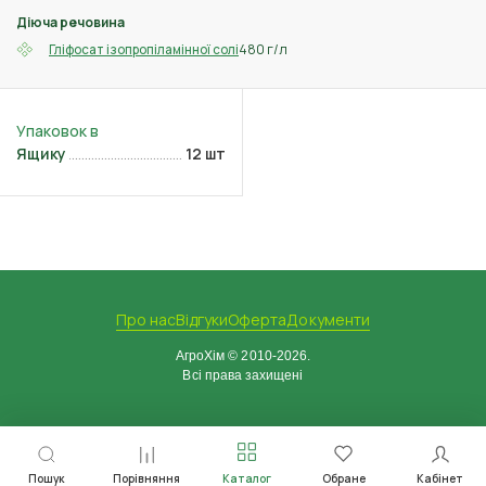
Діюча речовина
480 г/л
Гліфосат ізопропіламінної солі
Ящику
12 шт
Про нас
Відгуки
Оферта
Документи
АгроХім © 2010-2026.
Всі права захищені
Пошук
Порівняння
Каталог
Обране
Кабінет