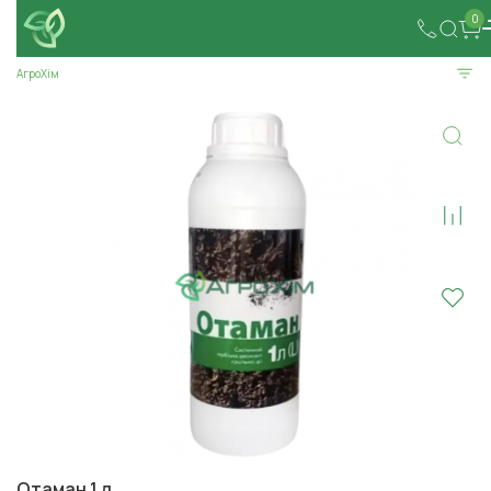
0
АгроХім
Отаман 1 л