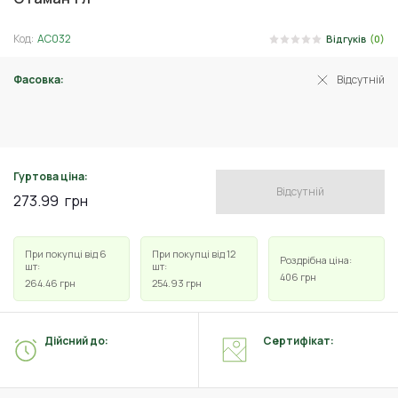
Код:
АС032
Відгуків
(0)
Фасовка:
Відсутній
100 мл
Гуртова ціна:
Відсутній
273.99
грн
При покупці від 6
При покупці від 12
Роздрібна ціна:
шт:
шт:
406
грн
264.46
грн
254.93
грн
Дійсний до:
Сертифікат: