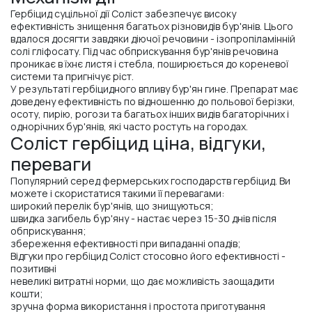
Гербіцид суцільної дії Соліст забезпечує високу
ефективність знищення багатьох різновидів бур'янів. Цього
вдалося досягти завдяки діючої речовини - ізопропіламінній
солі гліфосату. Під час обприскування бур'янів речовина
проникає в їхнє листя і стебла, поширюється до кореневої
системи та пригнічує ріст.
У результаті гербіцидного впливу бур'ян гине. Препарат має
доведену ефективність по відношенню до польової берізки,
осоту, пирію, рогози та багатьох інших видів багаторічних і
однорічних бур'янів, які часто ростуть на городах.
Соліст гербіцид ціна, відгуки,
переваги
Популярний серед фермерських господарств гербіцид. Ви
можете і скористатися такими її перевагами:
широкий перелік бур'янів, що знищуються;
швидка загибель бур'яну - настає через 15-30 днів після
обприскування;
збереження ефективності при випаданні опадів;
Відгуки про гербіцид Соліст стосовно його ефективності -
позитивні
невеликі витратні норми, що дає можливість заощадити
кошти;
зручна форма використання і простота приготування