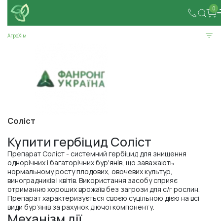
0
АгроХім
Соліст
Купити гербіцид Соліст
Препарат Соліст - системний гербіцид для знищення
однорічних і багаторічних бур'янів, що заважають
нормальному росту плодових, овочевих культур,
виноградників і квітів. Використання засобу сприяє
отриманню хороших врожаїв без загрози для с/г рослин.
Препарат характеризується своєю суцільною дією на всі
види бур’янів за рахунок діючої компоненту.
Механізм дії