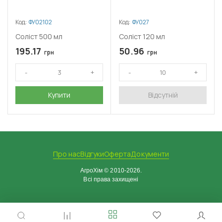
Код:
ФУ02102
Код:
ФУ027
Соліст 500 мл
Соліст 120 мл
195.17
50.96
грн
грн
Купити
Відсутній
Про нас
Відгуки
Оферта
Документи
АгроХім © 2010-2026.
Всі права захищені