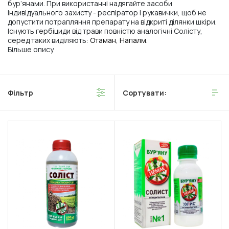
бур’янами. При використанні надягайте засоби
індивідуального захисту - респіратор і рукавички, щоб не
допустити потрапляння препарату на відкриті ділянки шкіри.
Існують гербіциди від трави повністю аналогічні Солісту,
серед таких виділяють:
Отаман
,
Напалм
.
Більше опису
Фільтр
Сортувати: