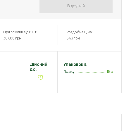
Відсутній
При покупці від 6 шт:
Роздрібна ціна:
367.08
грн
543
грн
Дійсний
Упаковок в
до:
Ящику
15 шт