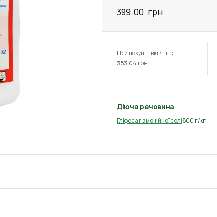
399.00
грн
При покупці від 4 шт:
383.04
грн
Діюча речовина
800 г/кг
Гліфосат амонійної солі