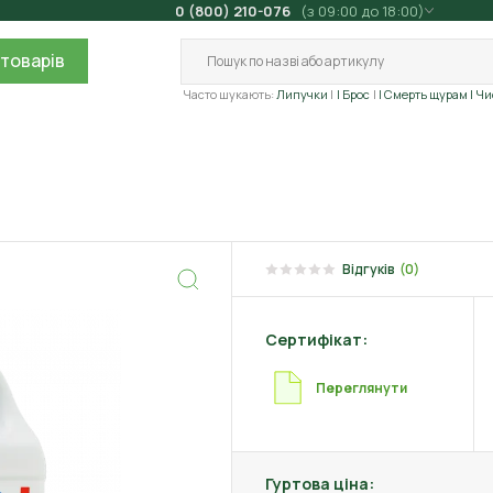
0 (800) 210-076
(з 09:00 до 18:00)
товарів
Часто шукають:
Липучки
| Брос
| Смерть щурам
| Ч
Відгуків
(0)
Сертифікат:
Переглянути
Гуртова ціна: