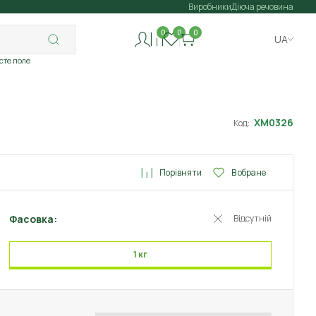
Виробники
Діюча речовина
0
0
0
UA
исте поле
ХМ0326
Код:
Порівняти
В обране
Фасовка:
Відсутній
1 кг