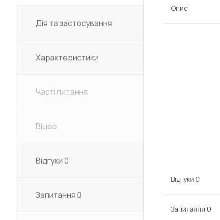
Опис
Дія та застосування
Характеристики
Часті питання
Відео
Відгуки
0
Відгуки
0
Запитання
0
Запитання
0