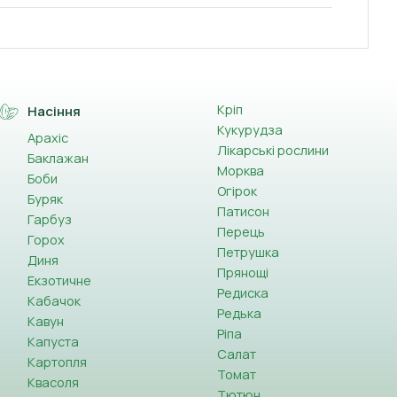
Кріп
Насіння
Кукурудза
Арахіс
Лікарські рослини
Баклажан
Морква
Боби
Огірок
Буряк
Патисон
Гарбуз
Перець
Горох
Петрушка
Диня
Прянощі
Екзотичне
Редиска
Кабачок
Редька
Кавун
Ріпа
Капуста
Салат
Картопля
Томат
Квасоля
Тютюн