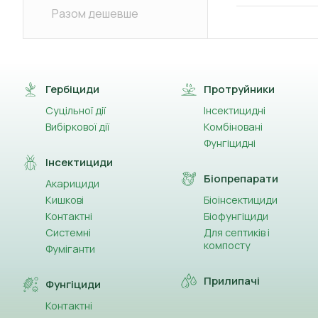
Разом дешевше
Гербіциди
Протруйники
Суцільної дії
Інсектицидні
Вибіркової дії
Комбіновані
Фунгіцидні
Інсектициди
Біопрепарати
Акарициди
Кишкові
Біоінсектициди
Контактні
Біофунгіциди
Системні
Для септиків і
компосту
Фуміганти
Прилипачі
Фунгіциди
Контактні