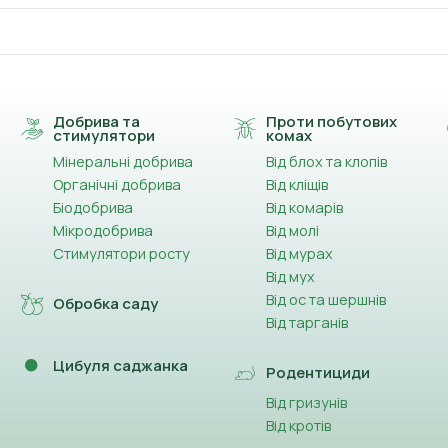
Добрива та
Проти побутових
стимулятори
комах
Мінеральні добрива
Від блох та клопів
Органічні добрива
Від кліщів
Біодобрива
Від комарів
Мікродобрива
Від молі
Стимулятори росту
Від мурах
Від мух
Від ос та шершнів
Обробка саду
Від тарганів
Цибуля саджанка
Родентициди
Від гризунів
Від кротів