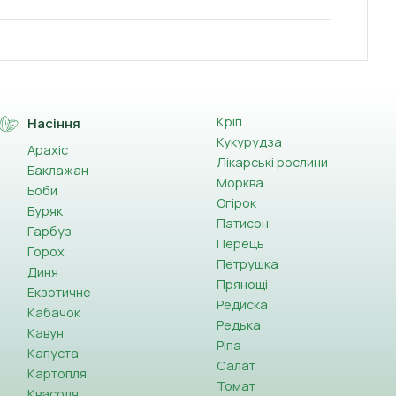
Кріп
Насіння
Кукурудза
Арахіс
Лікарські рослини
Баклажан
Морква
Боби
Огірок
Буряк
Патисон
Гарбуз
Перець
Горох
Петрушка
Диня
Прянощі
Екзотичне
Редиска
Кабачок
Редька
Кавун
Ріпа
Капуста
Салат
Картопля
Томат
Квасоля