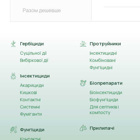
Разом дешевше
Гербіциди
Протруйники
Суцільної дії
Інсектицидні
Вибіркової дії
Комбіновані
Фунгіцидні
Інсектициди
Біопрепарати
Акарициди
Кишкові
Біоінсектициди
Контактні
Біофунгіциди
Системні
Для септиків і
компосту
Фуміганти
Прилипачі
Фунгіциди
Контактні