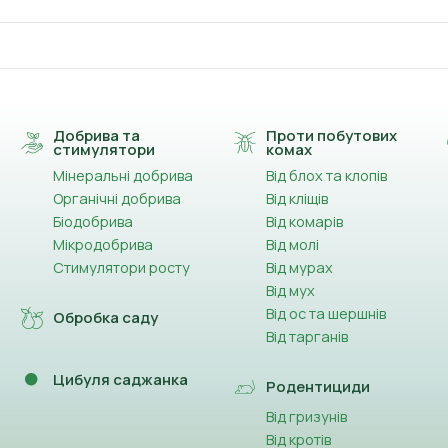
Добрива та
Проти побутових
стимулятори
комах
Мінеральні добрива
Від блох та клопів
Органічні добрива
Від кліщів
Біодобрива
Від комарів
Мікродобрива
Від молі
Стимулятори росту
Від мурах
Від мух
Від ос та шершнів
Обробка саду
Від тарганів
Цибуля саджанка
Родентициди
Від гризунів
Від кротів