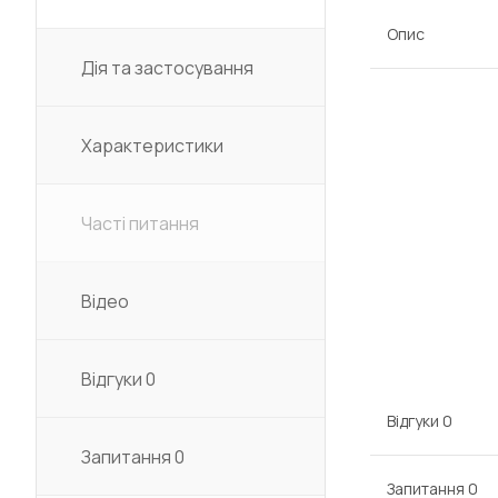
Опис
Дія та застосування
Характеристики
Часті питання
Відео
Відгуки
0
Відгуки
0
Запитання
0
Запитання
0