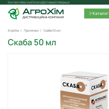
Контакти
Відгуки
Оплата
Доставка
Співпраця
Каталог
АгроХім
Прилипачі
Скаба 50 мл
Скаба 50 мл