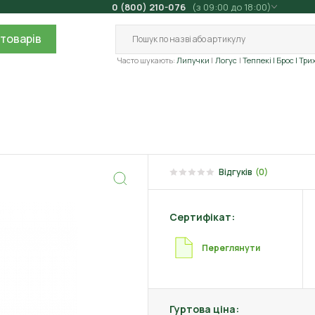
0 (800) 210-076
(з 09:00 до 18:00)
товарів
Часто шукають:
Липучки
Логус
Теппекі
| Брос
| Три
Відгуків
(0)
Сертифікат:
Переглянути
Гуртова ціна: