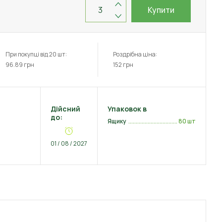
Купити
При покупці від 20 шт:
Роздрібна ціна:
96.89
грн
152
грн
Дійсний
Упаковок в
до:
Ящику
80 шт
01 / 08 / 2027