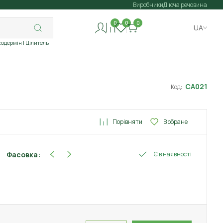
Виробники
Діюча речовина
0
0
0
UA
ходермін
| Цілитель
СА021
Код:
Порівняти
В обране
Фасовка:
Є в наявності
5 мл