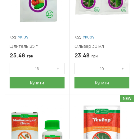
Код:
УК109
Код:
УК089
Цілитель 25 г
Сільвер 30 мл
25.48
23.48
грн
грн
Купити
Купити
NEW