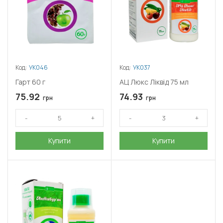
Код:
УК046
Код:
УК037
Гарт 60 г
АЦ Люкс Ліквід 75 мл
75.92
74.93
грн
грн
Купити
Купити