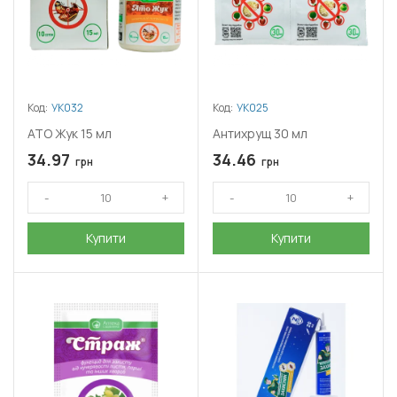
Код:
УК032
Код:
УК025
АТО Жук 15 мл
Антихрущ 30 мл
34.97
34.46
грн
грн
Купити
Купити