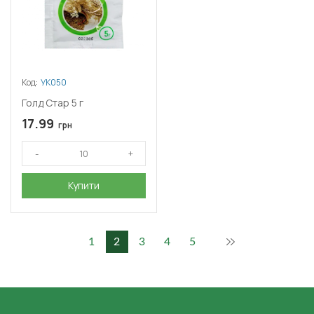
Код:
УК050
Голд Стар 5 г
17.99
грн
Купити
1
2
3
4
5