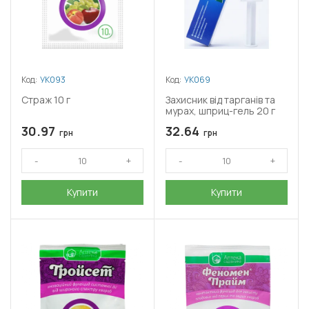
Код:
УК093
Код:
УК069
Страж 10 г
Захисник від тарганів та
мурах, шприц-гель 20 г
30.97
32.64
грн
грн
Купити
Купити