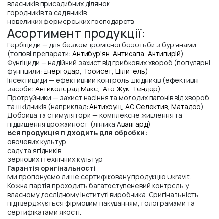
власників присадибних ділянок
городників та садівників
невеликих фермерських господарств
Асортимент продукції:
Гербіциди — для безкомпромісної боротьби з бур’янами
(топові препарати:
Антибур'ян
,
Антисапа
,
Антипирій
)
Фунгіциди — надійний захист від грибкових хвороб (популярні
фунгіцили:
Енергодар
,
Тройсет
,
Цілитель
)
Інсектициди — ефективний контроль шкідників (ефективні
засоби:
Антиколорад Макс
,
Ато Жук
,
Тендор
)
Протруйники — захист насіння та молодих пагонів від хвороб
та шкідників (наприклад:
Антихрущ
,
АС Селектив
,
Матадор
)
Добрива та стимулятори — комплексне живлення та
підвищення врожайності (лінійка
Авангард
)
Вся продукція підходить для обробки:
овочевих культур
саду та ягідників
зернових і технічних культур
Гарантія оригінальності
Ми пропонуємо лише сертифіковану продукцію Ukravit.
Кожна партія проходить багатоступеневий контроль у
власному дослідному інституті виробника. Оригінальність
підтверджується фірмовим пакуванням, голограмами та
сертифікатами якості.