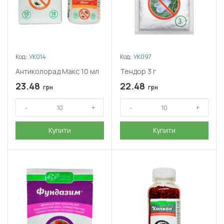
Код:
УК014
Код:
УК097
Антиколорад Макс 10 мл
Тендор 3 г
23.48
22.48
грн
грн
Купити
Купити