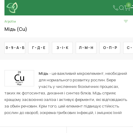
0
АгроХім
Мідь (Cu)
0 - 9 -
А -
Б
Г -
Д -
Е
З -
І -
К
Л -
М -
Н
О -
П -
Р
С -
Мідь
- це важливий мікроелемент, необхідний
для нормального розвитку рослин. Бере
участь у численних біохімічних процесах,
таких як фотосинтез, дихання і синтез білків. Мідь сприяє
кращому засвоєнню заліза і активує ферменти, які відповідають
за обмін речовин. Крім того, цей елемент підвищує стійкість
рослин до хвороб, зокрема грибкових інфекцій, і зміцнює їхній
імунітет.