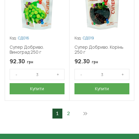
Код:
СД016
Код:
СД019
Супер Добриво.
Супер Добриво. Корінь
Виноград 250 г
250 г
92.30
92.30
грн
грн
Купити
Купити
1
2