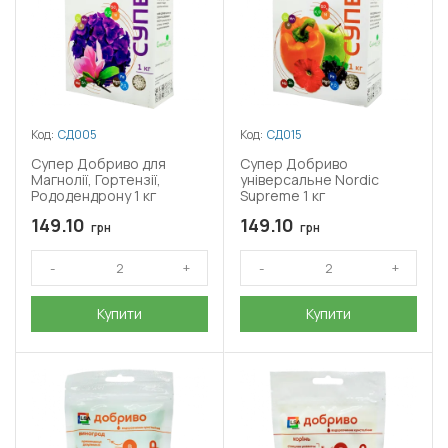
Код:
СД005
Код:
СД015
Супер Добриво для
Супер Добриво
Магнолії, Гортензії,
універсальне Nordic
Рододендрону 1 кг
Supreme 1 кг
149.10
149.10
грн
грн
Купити
Купити