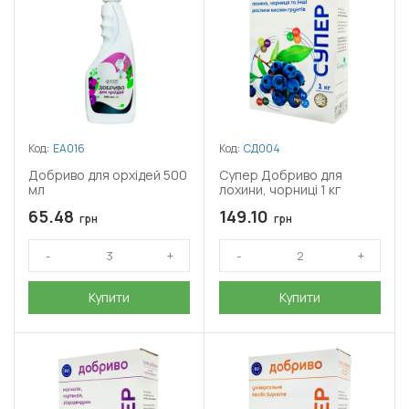
Код:
ЕА016
Код:
СД004
Добриво для орхідей 500
Супер Добриво для
мл
лохини, чорниці 1 кг
65.48
149.10
грн
грн
Купити
Купити