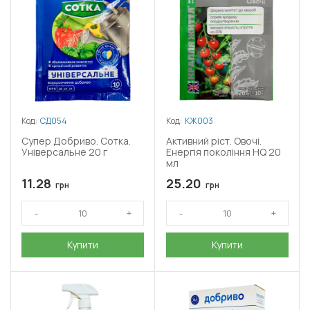
Код:
СД054
Код:
КЖ003
Супер Добриво. Сотка.
Активний ріст. Овочі.
Універсальне 20 г
Енергія покоління HQ 20
мл
11.28
25.20
грн
грн
Купити
Купити