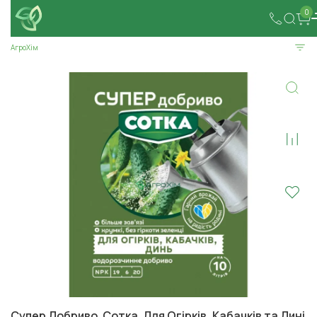
0
АгроХім
Супер Добриво. Сотка. Для Огірків, Кабачків та Дині