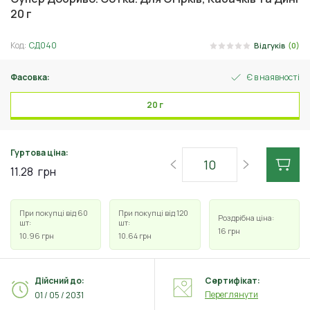
20 г
Код:
СД040
Відгуків
(0)
Фасовка:
Є в наявності
20 г
Гуртова ціна:
11.28
грн
При покупці від 60
При покупці від 120
Роздрібна ціна:
шт:
шт:
16
грн
10.96
грн
10.64
грн
Дійсний до:
Сертифікат:
Переглянути
01 / 05 / 2031