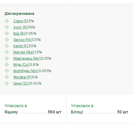
Діюча речовина
3%
Сірка (S)
19%
Азот (N)
0.05%
Бор (B)
0,11%
Залізо (Fe)
20%
Калій (K)
1,5%
Магній (Mg)
0,01%
Марганець (Mn)
0,6%
Мідь (Cu)
0,001%
Молібден (Mo)
6%
Фосфор (P)
0,04%
Цинк (Zn)
Ящику
360 шт
Блоці
30 шт