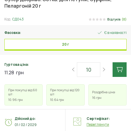
Пеларгоній 20 г
Код:
СД043
Відгуків
(0)
Фасовка:
Є в наявності
20 г
Гуртова ціна:
11.28
грн
При покупці від 60
При покупці від 120
Роздрібна ціна:
шт:
шт:
16
грн
10.96
грн
10.64
грн
Дійсний до:
Сертифікат:
Переглянути
01 / 02 / 2029