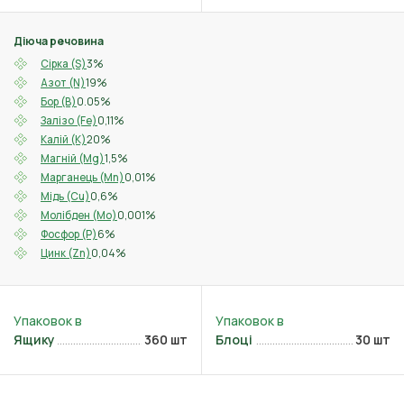
Діюча речовина
3%
Сірка (S)
19%
Азот (N)
0.05%
Бор (B)
0,11%
Залізо (Fe)
20%
Калій (K)
1,5%
Магній (Mg)
0,01%
Марганець (Mn)
0,6%
Мідь (Cu)
0,001%
Молібден (Mo)
6%
Фосфор (P)
0,04%
Цинк (Zn)
Ящику
360 шт
Блоці
30 шт