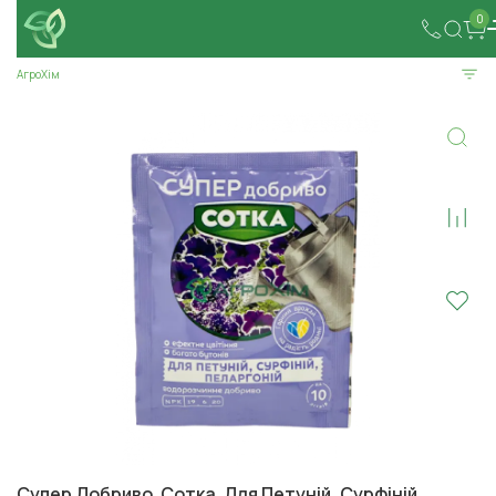
0
АгроХім
Супер Добриво. Сотка. Для Петуній, Сурфіній,