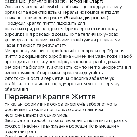
саджанців. (популярний засіб:
Потужний Старт
).
Органо-мінеральні суміші - добрива, що поєднують силу
органіки та ефективність мінеральних компонентів для
тривалого живлення ґрунту. (
Вітаміни для рослин
).
Продукція Крапля Життя підходить для:
овочевих грядок, плодово-ягідних дерев та винограду
вирощування розсади в домашніх та тепличних умовах
догляду за газонами, хвойними та квітучими рослинами
Гарантія якості та результату
Ми пропонуємо лише оригінальні препарати серії Крапля
Життя від офіційного виробника «Сімейний Сад». Кожен засіб
проходить ретельну перевірку на концентрацію діючих
речовин та біологічну активність компонентів. Використання
високоочищеної сировини гарантує відсутність
фітотоксичності, а герметична фасовка забезпечує
стабільність хімічного складу протягом усього терміну
зберігання.
Переваги Крапля Життя
Унікальні формули на основі енергенів забезпечують
рослинам потужний поштовх до росту навіть за
несприятливих погодних умов.
Застосування засобів дозволяє значно підвищити відсоток
схожості насіння та виживання розсади після висадки у
відкритий ґрунт.
Спеціальні компоненти-антистресанти допомагають