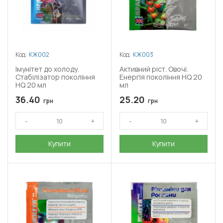
Код:
КЖ002
Код:
КЖ003
Імунітет до холоду.
Активний ріст. Овочі.
Стабілізатор покоління
Енергія покоління HQ 20
HQ 20 мл
мл
36.40
25.20
грн
грн
Купити
Купити