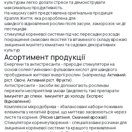
культурам легко долати стреси та демонструвати
максимальну продуктивність.
На нашому сайті представлена оригінальна продукція
Крапля Життя, яка розроблена для:
швидкого відновлення рослин після засухи, заморозок чи дії
пестицидів
стимуляції кореневої системи під час пересадки розсади
покращення смакових якостей та вітамінного складу врожаю
зміцнення імунітету кімнатних та садових декоративних
культур
Асортимент продукції
Енергени та антистресанти - природні стимулятори на
основі солей гумінових і фульвових кислот для швидкого
пробудження життєвої енергії рослин. (наприклад:
Активний
ріст. Овочі
,
Активний ріст. Фрукти
).
Антистресанти - засоби які допомогають рослинам
пережити несприятливі умови (виділяють такі препарати:
Іммунітет до спеки
,
Іммунітет до холоду
,
Експрес
Відновлення
).
Комплексні мікродобрива - збалансовані набори поживних
елементів у хелатній формі, що миттєво засвоюються через
листя та коріння. (
Рясне Цвітіння
,
Смачний врожай
).
Стимулятори коренеутворення - спеціалізовані розчини для
зміцнення кореневої системи та кращого приживлення