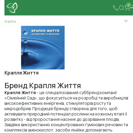
0
АгроХім
Крапля Життя
Бренд Крапля Життя
Крапля Життя
- це спеціалізований суббренд компанії
«Сімейний Сад», що фокусується на розробці та виробництві
високоефективних енергенів, стимуляторів росту та
мікродобрив. Продукція бренду створена для того, щоб
активувати природний потенціал рослини на кожному етапі її
розвитку - від проростання насіння до дозрівання плодів.
Завдяки використанню концентрованих гумінових речовин та
комплексів амінокислот, засоби лінійки допомагають