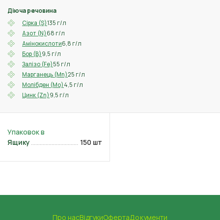
Діюча речовина
135 г/л
Сірка (S)
68 г/л
Азот (N)
6,8 г/л
Амінокислоти
9,5 г/л
Бор (B)
55 г/л
Залізо (Fe)
25 г/л
Марганець (Mn)
4,5 г/л
Молібден (Mo)
9,5 г/л
Цинк (Zn)
Ящику
150 шт
Про нас
Відгуки
Оферта
Документи