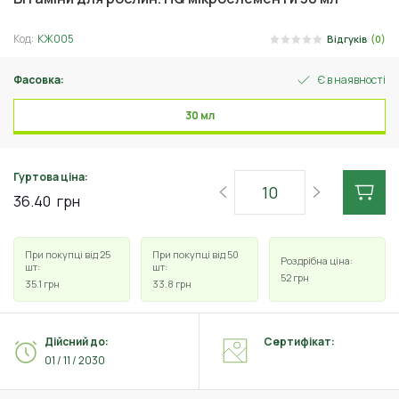
Код:
КЖ005
Відгуків
(0)
Фасовка:
Є в наявності
30 мл
Гуртова ціна:
36.40
грн
При покупці від 25
При покупці від 50
Роздрібна ціна:
шт:
шт:
52
грн
35.1
грн
33.8
грн
Дійсний до:
Сертифікат:
01 / 11 / 2030