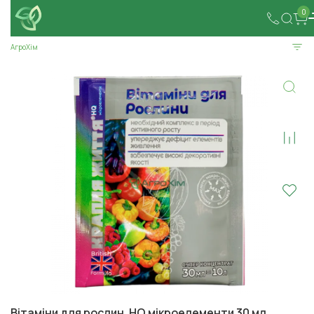
0
АгроХім
Вітаміни для рослин. HQ мікроелементи 30 мл