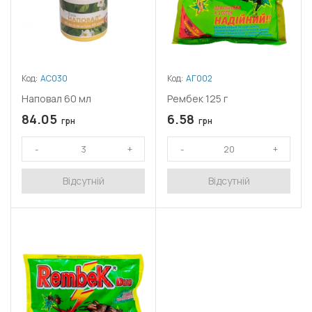
Код:
АС030
Код:
АГ002
Наповал 60 мл
Рембек 125 г
84.05
6.58
грн
грн
Відсутній
Відсутній