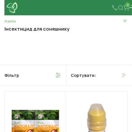
0
АгроХім
Інсектицид для соняшнику
Фільтр
Сортувати: