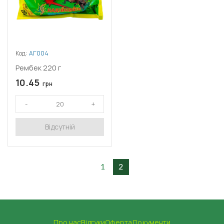
Код:
АГ004
Рембек 220 г
10.45
грн
Відсутній
1
2
Про нас
Відгуки
Оферта
Документи