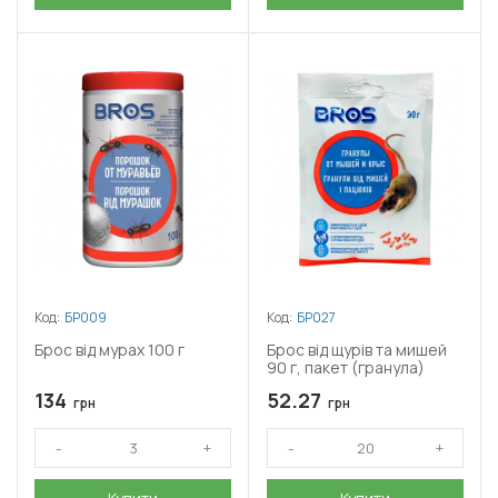
Код:
БР009
Код:
БР027
Брос від мурах 100 г
Брос від щурів та мишей
90 г, пакет (гранула)
134
52.27
грн
грн