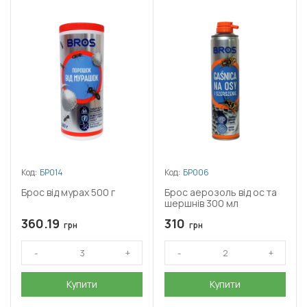
Код:
БР014
Код:
БР006
Брос від мурах 500 г
Брос аерозоль від ос та
шершнів 300 мл
360.19
310
грн
грн
Купити
Купити