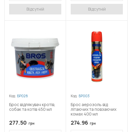
Відсутній
Відсутній
Код:
БР028
Код:
БР003
Брос відлякувач кротів,
Брос аерозоль від
собак та котів 450 мл
літаючих та повзаючих
комах 400 мл
277.50
274.96
грн
грн