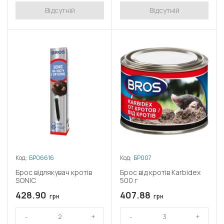
Відсутній
Відсутній
Код:
БР06616
Код:
БР007
Брос відлякувач кротів
Брос від кротів Karbidex
SONIC
500 г
428.90
407.88
грн
грн