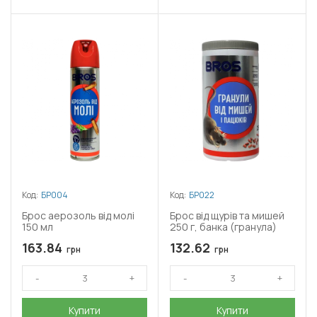
Код:
БР004
Код:
БР022
Брос аерозоль від молі
Брос від щурів та мишей
150 мл
250 г, банка (гранула)
163.84
132.62
грн
грн
Купити
Купити