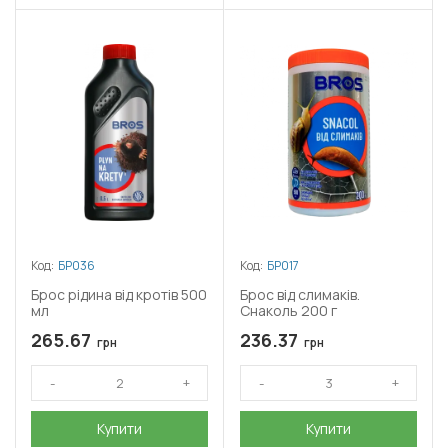
Код:
БР036
Код:
БР017
Брос рідина від кротів 500
Брос від слимаків.
мл
Снаколь 200 г
265.67
236.37
грн
грн
Купити
Купити