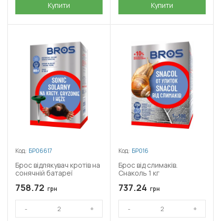
Купити
Купити
Код:
БР06617
Код:
БР016
Брос відлякувач кротів на
Брос від слимаків.
сонячній батареї
Снаколь 1 кг
758.72
737.24
грн
грн