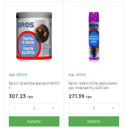
Код:
БР029
Код:
БР001
Брос гранула від кротів 50
Брос аерозоль від комах
г
що повзають 400 мл
307.23
271.39
грн
грн
Купити
Купити