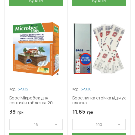
Купити
Купити
Код:
БР032
Код:
БР030
Брос Мікробек для
Брос липка стрічка від мух
септиків таблетка 20 г
плоска
39
11.85
грн
грн