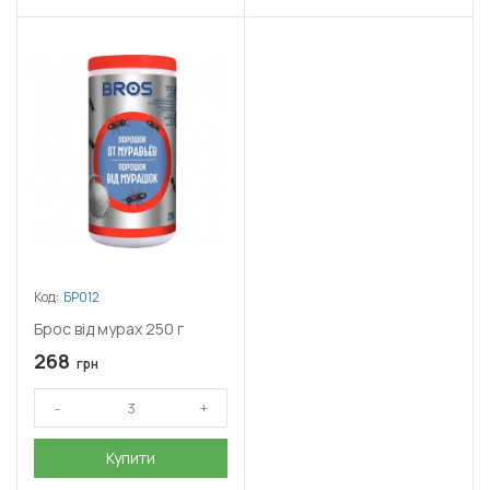
Код:
БР012
Брос від мурах 250 г
268
грн
Купити