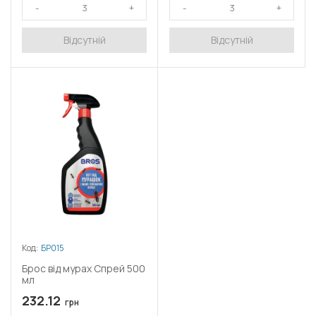
Відсутній
Відсутній
Код:
БР015
Брос від мурах Спрей 500
мл
232.12
грн