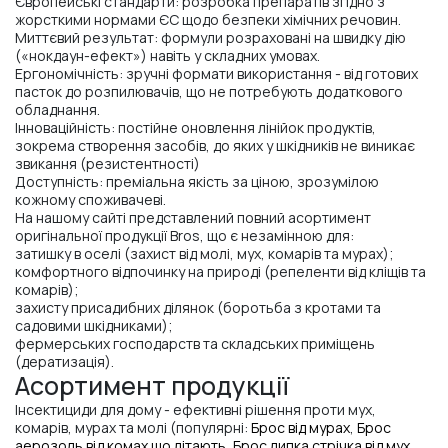
Європейські стандарти: розробка препаратів згідно з
жорсткими нормами ЄС щодо безпеки хімічних речовин.
Миттєвий результат: формули розраховані на швидку дію
(«нокдаун-ефект») навіть у складних умовах.
Ергономічність: зручні формати використання - від готових
пасток до розпилювачів, що не потребують додаткового
обладнання.
Інноваційність: постійне оновлення лінійок продуктів,
зокрема створення засобів, до яких у шкідників не виникає
звикання (резистентності)
Доступність: преміальна якість за ціною, зрозумілою
кожному споживачеві.
На нашому сайті представлений повний асортимент
оригінальної продукції Bros, що є незамінною для:
затишку в оселі (захист від молі, мух, комарів та мурах);
комфортного відпочинку на природі (репеленти від кліщів та
комарів);
захисту присадибних ділянок (боротьба з кротами та
садовими шкідниками);
фермерських господарств та складських приміщень
(дератизація).
Асортимент продукції
Інсектициди для дому - ефективні рішення проти мух,
комарів, мурах та молі (популярні:
Брос від мурах
,
Брос
аерозоль від комах що літають
,
Брос липка стрічка від мух