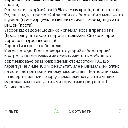
плоска
).
Репеленти - надійний засіб
Відлякувач кротів, собак та котів
.
Родентициди - професійні засоби для боротьби з мишами та
щурами (
Брос від щурів та мишей гранула
,
Брос від щурів та
мишей (паста)
.
Засоби від садових шкідників - спеціалізовані препарати
(
Брос гранула від кротів
,
Брос від слимаків Снаколь
,
Брос
аерозоль від ос і шершнів
)
Гарантія якості та безпеки
Кожен продукт Bros проходить суворий лабораторний
контроль та тестування на ефективність. Виробництво
сертифіковане за міжнародними стандартами ISO, що
гарантує не лише 100% результат, але й мінімальний вплив
на довкілля при правильному використанні. Ми постачаємо
лише оригінальний товар у фірмовому пакуванні з чітким
маркуванням та актуальними термінами придатності.
Більше опису
Фільтр
Сортувати: