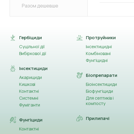
Разом дешевше
Гербіциди
Протруйники
Суцільної дії
Інсектицидні
Вибіркової дії
Комбіновані
Фунгіцидні
Інсектициди
Біопрепарати
Акарициди
Кишкові
Біоінсектициди
Контактні
Біофунгіциди
Системні
Для септиків і
компосту
Фуміганти
Прилипачі
Фунгіциди
Контактні