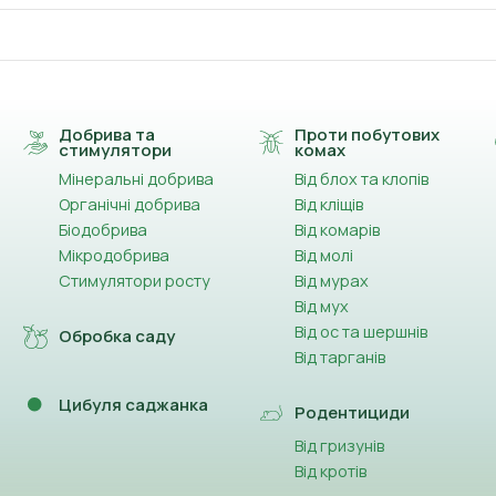
Добрива та
Проти побутових
стимулятори
комах
Мінеральні добрива
Від блох та клопів
Органічні добрива
Від кліщів
Біодобрива
Від комарів
Мікродобрива
Від молі
Стимулятори росту
Від мурах
Від мух
Від ос та шершнів
Обробка саду
Від тарганів
Цибуля саджанка
Родентициди
Від гризунів
Від кротів