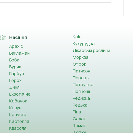
Кріп
Насіння
Кукурудза
Арахіс
Лікарські рослини
Баклажан
Морква
Боби
Огірок
Буряк
Патисон
Гарбуз
Перець
Горох
Петрушка
Диня
Прянощі
Екзотичне
Редиска
Кабачок
Редька
Кавун
Ріпа
Капуста
Салат
Картопля
Томат
Квасоля
Тютюн