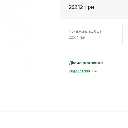
232.12
грн
При покупці від 6 шт:
225.14
грн
Діюча речовина
0,1 %
Цифенотрин