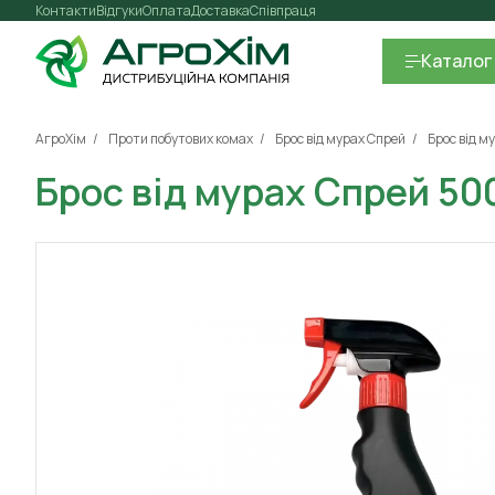
Контакти
Відгуки
Оплата
Доставка
Співпраця
Каталог
АгроХім
Проти побутових комах
Брос від мурах Спрей
Брос від м
Брос від мурах Спрей 50