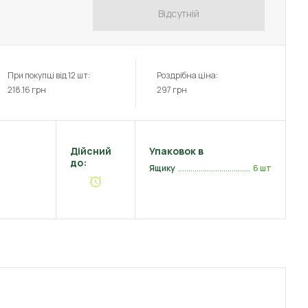
Відсутній
При покупці від 12 шт:
Роздрібна ціна:
218.16
грн
297
грн
Дійсний
Упаковок в
до:
Ящику
6 шт