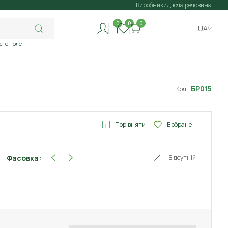
Виробники
Діюча речовина
0
0
0
UA
исте поле
БР015
Код:
Порівняти
В обране
Фасовка:
Відсутній
10 г