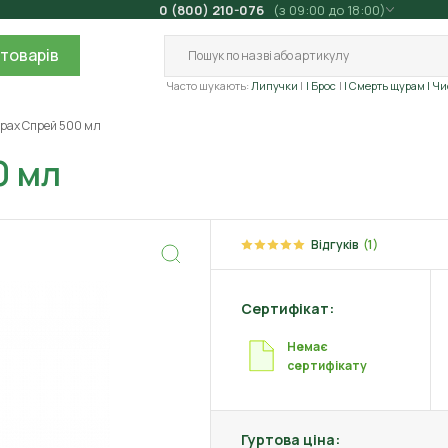
0 (800) 210-076
(з 09:00 до 18:00)
товарів
Часто шукають:
Липучки
| Брос
| Смерть щурам
| Ч
урах Спрей 500 мл
0 мл
Відгуків
(1)
Сертифікат:
Немає
сертифікату
Гуртова ціна: