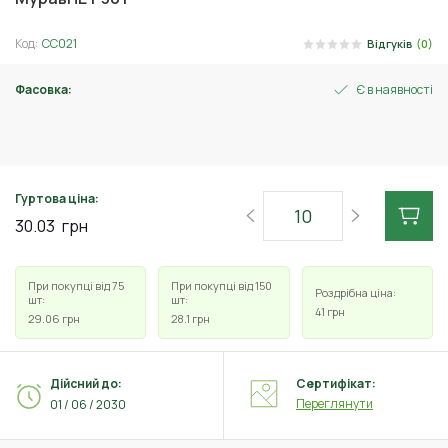
Код:
СС021
Відгуків
(0)
Фасовка:
Є в наявності
30 г
Гуртова ціна:
30.03
грн
При покупці від 75
При покупці від 150
Роздрібна ціна:
шт:
шт:
41
грн
29.06
грн
28.1
грн
Дійсний до:
Сертифікат:
Переглянути
01 / 06 / 2030