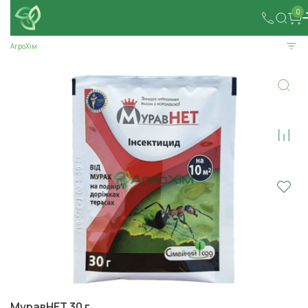
0
АгроХім
МуравНЕТ 30 г