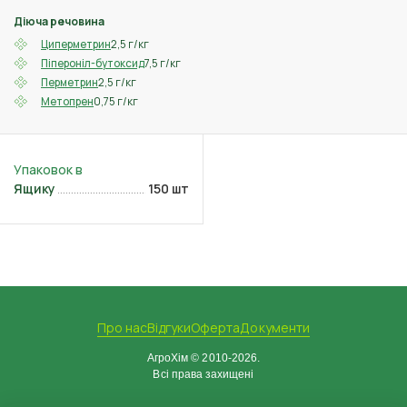
Діюча речовина
2,5 г/кг
Циперметрин
7,5 г/кг
Піпероніл-бутоксид
2,5 г/кг
Перметрин
0,75 г/кг
Метопрен
Ящику
150 шт
Про нас
Відгуки
Оферта
Документи
АгроХім © 2010-2026.
Всі права захищені