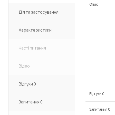
Опис
Дія та застосування
Характеристики
Часті питання
Відео
Відгуки
0
Відгуки
0
Запитання
0
Запитання
0