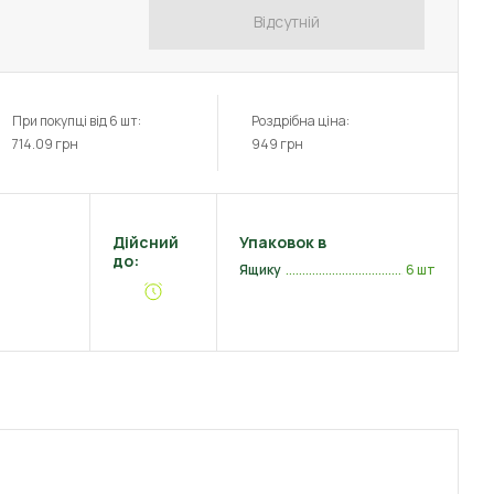
Відсутній
При покупці від 6 шт:
Роздрібна ціна:
714.09
грн
949
грн
Дійсний
Упаковок в
до:
Ящику
6 шт