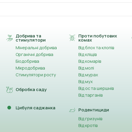
Добрива та
Проти побутових
стимулятори
комах
Мінеральні добрива
Від блох та клопів
Органічні добрива
Від кліщів
Біодобрива
Від комарів
Мікродобрива
Від молі
Стимулятори росту
Від мурах
Від мух
Від ос та шершнів
Обробка саду
Від тарганів
Цибуля саджанка
Родентициди
Від гризунів
Від кротів