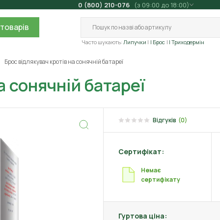
0 (800) 210-076
(з 09:00 до 18:00)
товарів
Часто шукають:
Липучки
| Брос
| Триходермін
Брос відлякувач кротів на сонячній батареї
а сонячній батареї
Відгуків
(0)
Сертифікат:
Немає
сертифікату
Гуртова ціна: