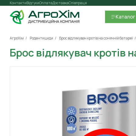
Контакти
Відгуки
Оплата
Доставка
Співпраця
Каталог
АгроХім
Родентициди
Брос відлякувач кротів на сонячній батареї
Брос відлякувач кротів н