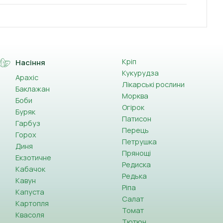
Кріп
Насіння
Кукурудза
Арахіс
Лікарські рослини
Баклажан
Морква
Боби
Огірок
Буряк
Патисон
Гарбуз
Перець
Горох
Петрушка
Диня
Прянощі
Екзотичне
Редиска
Кабачок
Редька
Кавун
Ріпа
Капуста
Салат
Картопля
Томат
Квасоля
Тютюн