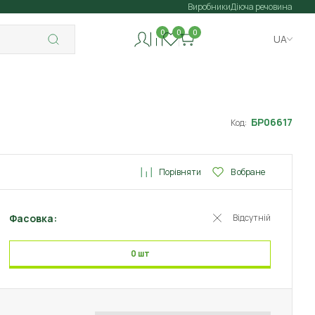
Виробники
Діюча речовина
0
0
0
UA
БР06617
Код:
Порівняти
В обране
Фасовка:
Відсутній
0 шт