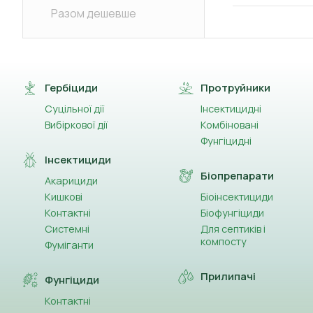
Разом дешевше
Гербіциди
Протруйники
Суцільної дії
Інсектицидні
Вибіркової дії
Комбіновані
Фунгіцидні
Інсектициди
Біопрепарати
Акарициди
Кишкові
Біоінсектициди
Контактні
Біофунгіциди
Системні
Для септиків і
компосту
Фуміганти
Прилипачі
Фунгіциди
Контактні