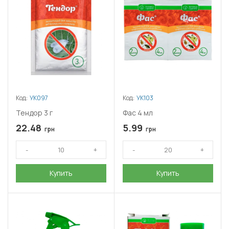
Код:
УК097
Код:
УК103
Тендор 3 г
Фас 4 мл
22.48
5.99
грн
грн
Купить
Купить