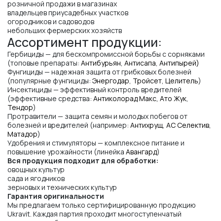
розничной продажи в магазинах
владельцев приусадебных участков
огородников и садоводов
небольших фермерских хозяйств
Ассортимент продукции:
Гербициды — для бескомпромиссной борьбы с сорняками
(топовые препараты:
Антибурьян
,
Антисапа
,
Антипырей)
Фунгициды — надежная защита от грибковых болезней
(популярные фунгициды:
Энергодар
,
Тройсет
,
Целитель
)
Инсектициды — эффективный контроль вредителей
(эффективные средства:
Антиколорад Макс,
Ато Жук
,
Тендор
)
Протравители — защита семян и молодых побегов от
болезней и вредителей (например:
Антихрущ
,
АС Селектив
,
Матадор
)
Удобрения и стимуляторы — комплексное питание и
повышение урожайности (линейка
Авангард
)
Вся продукция подходит для обработки:
овощных культур
сада и ягодников
зерновых и технических культур
Гарантия оригинальности
Мы предлагаем только сертифицированную продукцию
Ukravit. Каждая партия проходит многоступенчатый