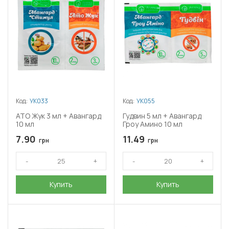
Код:
УК033
Код:
УК055
АТО Жук 3 мл + Авангард
Гудвин 5 мл + Авангард
10 мл
Гроу Амино 10 мл
7.90
11.49
грн
грн
Купить
Купить