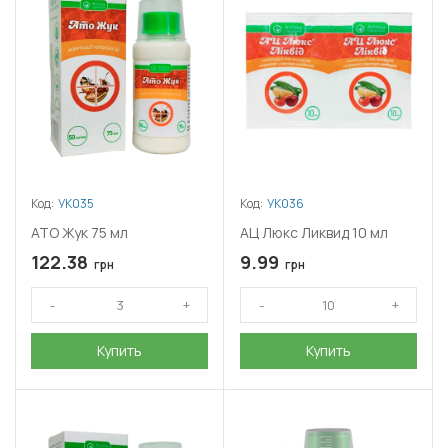
Код:
УК035
Код:
УК036
АТО Жук 75 мл
АЦ Люкс Ликвид 10 мл
122.38
9.99
грн
грн
Купить
Купить