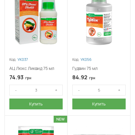
Код:
УК037
Код:
УК056
АЦ Люкс Ликвид 75 мл
Гудвин 75 мл
74.93
84.92
грн
грн
Купить
Купить
NEW