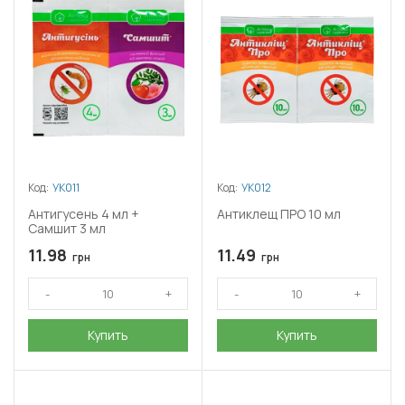
Код:
УК011
Код:
УК012
Антигусень 4 мл +
Антиклещ ПРО 10 мл
Самшит 3 мл
11.98
11.49
грн
грн
Купить
Купить