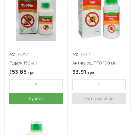
Код:
УК053
Код:
УК013
Гудвин 150 мл
Антиклещ ПРО 100 мл
153.85
93.91
грн
грн
Купить
Нет в наличии