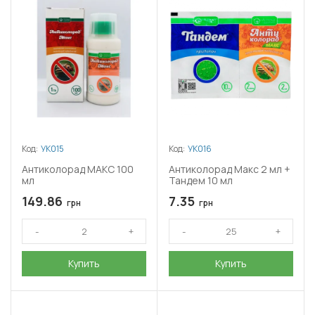
Код:
УК015
Код:
УК016
Антиколорад МАКС 100
Антиколорад Макс 2 мл +
мл
Тандем 10 мл
149.86
7.35
грн
грн
Купить
Купить