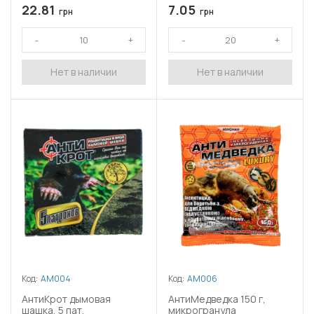
22.81
7.05
грн
грн
Нет в наличии
Нет в наличии
Код:
АМ004
Код:
АМ006
АнтиКрот дымовая
АнтиМедведка 150 г,
шашка, 5 пат.
микрогранула