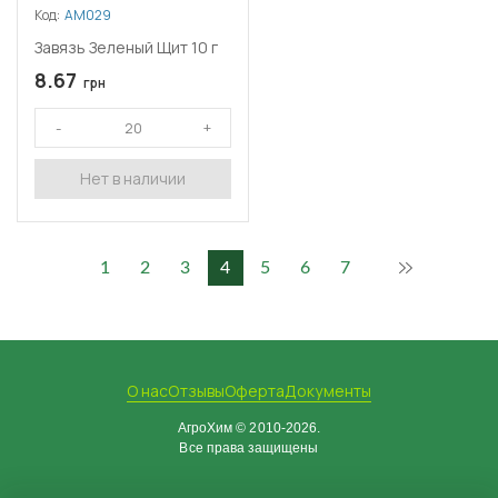
Код:
АМ029
Завязь Зеленый Щит 10 г
8.67
грн
Нет в наличии
1
2
3
4
5
6
7
О нас
Отзывы
Оферта
Документы
АгроХим © 2010-2026.
Все права защищены