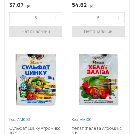
37.07
54.82
грн
грн
Нет в наличии
Нет в наличии
Код:
АМ093
Код:
АМ100
Сульфат Цинку Агромикс
Хелат Железа Агромикс
10 г
5 г