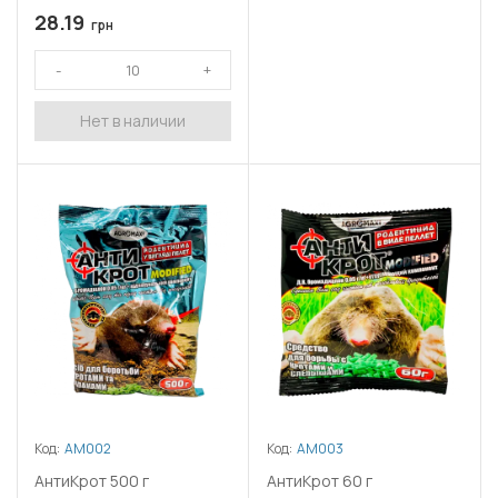
28.19
грн
Нет в наличии
Код:
АМ002
Код:
АМ003
АнтиКрот 500 г
АнтиКрот 60 г