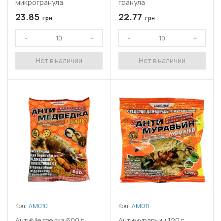
микрогранула
гранула
23.85
22.77
грн
грн
Нет в наличии
Нет в наличии
Код:
АМ010
Код:
АМ011
АнтиМедведка 600 г,
Антимуравьин 120 г