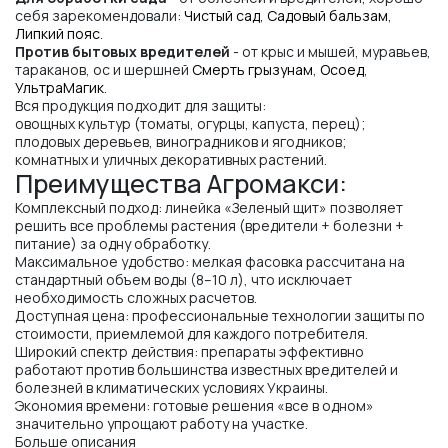
себя зарекомендовали:
Чистый сад
,
Садовый бальзам
,
Липкий пояс
.
Против бытовых вредителей
- от крыс и мышей, муравьев,
тараканов, ос и шершней
Смерть грызунам
,
Осоед
,
УльтраМагик
.
Вся продукция подходит для защиты:
овощных культур (томаты, огурцы, капуста, перец);
плодовых деревьев, виноградников и ягодников;
комнатных и уличных декоративных растений.
Преимущества Агромакси:
Комплексный подход: линейка «Зеленый щит» позволяет
решить все проблемы растения (вредители + болезни +
питание) за одну обработку.
Максимальное удобство: мелкая фасовка рассчитана на
стандартный объем воды (8–10 л), что исключает
необходимость сложных расчетов.
Доступная цена: профессиональные технологии защиты по
стоимости, приемлемой для каждого потребителя.
Широкий спектр действия: препараты эффективно
работают против большинства известных вредителей и
болезней в климатических условиях Украины.
Экономия времени: готовые решения «все в одном»
значительно упрощают работу на участке.
Больше описания