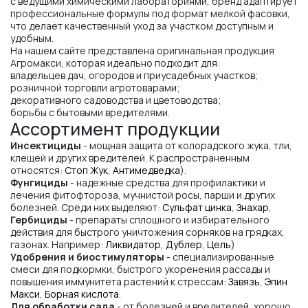
с ведущими химическими лабораториями, бренд адаптирует
профессиональные формулы под формат мелкой фасовки,
что делает качественный уход за участком доступным и
удобным.
На нашем сайте представлена оригинальная продукция
Агромакси, которая идеально подходит для:
владельцев дач, огородов и приусадебных участков;
розничной торговли агротоварами;
декоративного садоводства и цветоводства;
борьбы с бытовыми вредителями.
Ассортимент продукции
Инсектициды
- мощная защита от колорадского жука, тли,
клещей и других вредителей. К распространенным
относятся:
Стоп Жук
,
Антимедведка
).
Фунгициды
- надежные средства для профилактики и
лечения фитофтороза, мучнистой росы, парши и других
болезней. Среди них выделяют:
Сульфат цинка
,
Знахар
,
Гербициды
- препараты сплошного и избирательного
действия для быстрого уничтожения сорняков на грядках,
газонах. Например:
Ликвидатор
,
Дублер
,
Цель
)
Удобрения и биостимуляторы
- специализированные
смеси для подкормки, быстрого укоренения рассады и
повышения иммунитета растений к стрессам:
Завязь
,
Эпин
Макси
,
Борная кислота
.
Для обработки сада
- от болезней и вредителей, хорошо